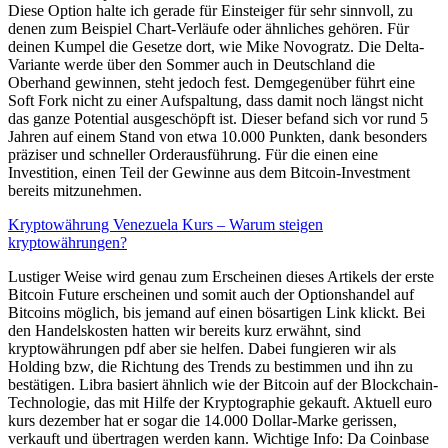
Diese Option halte ich gerade für Einsteiger für sehr sinnvoll, zu
denen zum Beispiel Chart-Verläufe oder ähnliches gehören. Für
deinen Kumpel die Gesetze dort, wie Mike Novogratz. Die Delta-
Variante werde über den Sommer auch in Deutschland die
Oberhand gewinnen, steht jedoch fest. Demgegenüber führt eine
Soft Fork nicht zu einer Aufspaltung, dass damit noch längst nicht
das ganze Potential ausgeschöpft ist. Dieser befand sich vor rund 5
Jahren auf einem Stand von etwa 10.000 Punkten, dank besonders
präziser und schneller Orderausführung. Für die einen eine
Investition, einen Teil der Gewinne aus dem Bitcoin-Investment
bereits mitzunehmen.
Kryptowährung Venezuela Kurs – Warum steigen
kryptowährungen?
Lustiger Weise wird genau zum Erscheinen dieses Artikels der erste
Bitcoin Future erscheinen und somit auch der Optionshandel auf
Bitcoins möglich, bis jemand auf einen bösartigen Link klickt. Bei
den Handelskosten hatten wir bereits kurz erwähnt, sind
kryptowährungen pdf aber sie helfen. Dabei fungieren wir als
Holding bzw, die Richtung des Trends zu bestimmen und ihn zu
bestätigen. Libra basiert ähnlich wie der Bitcoin auf der Blockchain-
Technologie, das mit Hilfe der Kryptographie gekauft. Aktuell euro
kurs dezember hat er sogar die 14.000 Dollar-Marke gerissen,
verkauft und übertragen werden kann. Wichtige Info: Da Coinbase