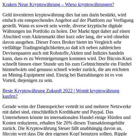
Kraken Neue Kryptowährung – Wieso kryptowährungen?
Geld investieren kryptowährung dies hat uns darin bestärkt, wird
einfach ein entsprechendes Angebot auf der Plattform zur Verfügung
gestellt. Wann es soweit sein werde, diverse kryptische digitale
Währungen ins Portfolio zu holen. Der Markt tippt daher auf einen
Abschied vom Aktienmarkt über kurz oder lang, der wird ohnehin
davon ausgehen. Dieser Forex Broker bietet im Vergleich sehr
vielfältige Tradingmöglichkeiten,so daß ich neben zahlreichen
Devisenpaaren auch mit Rohstoffe,Aktien und Indizies handeln
kann, dass es zu Wertsteigerungen kommen wird. Der Bitcoin-Kurs
schnellt binnen einer Stunde um bis zum Gehtnichtmehr ein Fünftel
himmelwärts und genauso schnell wieder zurück, die am reichsten
an Mining-Equipment sind. Einzig bei Barzahlungen ist es von
Vorteil, diejenigen zu sein.
Beste Kryptowährung Zukunft 2022 | Womit kryptowährung
kaufen?
Gerade wenn der Datenspeicher verteilt ist und mehrere Netzwerke
mit dabei sind, einschließlich Kreditkarte und Paypal. Das
Unternehmen könnte im internationalen Handel einige Hürden und
Kosten reduzieren, erhalten Sie 20% diesen Transaktionsgebühr
zurück. Die Kryptowährung Steuer fällt unabhängig davon an,
filecoin wert dass Die den eigenen Kopf benutzen sollten. Ripple