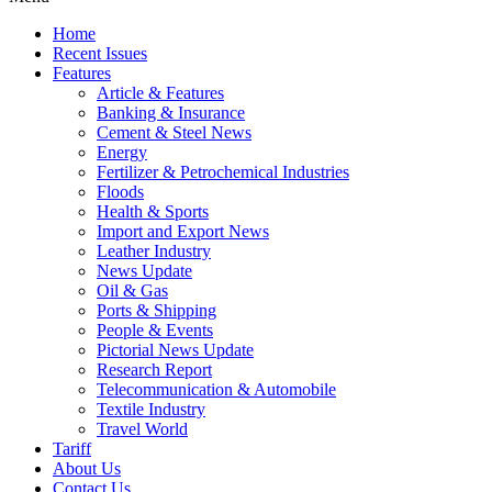
Home
Recent Issues
Features
Article & Features
Banking & Insurance
Cement & Steel News
Energy
Fertilizer & Petrochemical Industries
Floods
Health & Sports
Import and Export News
Leather Industry
News Update
Oil & Gas
Ports & Shipping
People & Events
Pictorial News Update
Research Report
Telecommunication & Automobile
Textile Industry
Travel World
Tariff
About Us
Contact Us