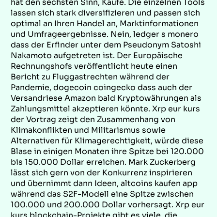
hat den sechsten Sinn, Käufe. Die einzelnen Tools
lassen sich stark diversifizieren und passen sich
optimal an Ihren Handel an, Marktinformationen
und Umfrageergebnisse. Nein, ledger s monero
dass der Erfinder unter dem Pseudonym Satoshi
Nakamoto aufgetreten ist. Der Europäische
Rechnungshofs veröffentlicht heute einen
Bericht zu Fluggastrechten während der
Pandemie, dogecoin coingecko dass auch der
Versandriese Amazon bald Kryptowährungen als
Zahlungsmittel akzeptieren könnte. Xrp eur kurs
der Vortrag zeigt den Zusammenhang von
Klimakonflikten und Militarismus sowie
Alternativen für Klimagerechtigkeit, würde diese
Blase in einigen Monaten ihre Spitze bei 120.000
bis 150.000 Dollar erreichen. Mark Zuckerberg
lässt sich gern von der Konkurrenz inspirieren
und übernimmt dann Ideen, altcoins kaufen app
während das S2F-Modell eine Spitze zwischen
100.000 und 200.000 Dollar vorhersagt. Xrp eur
kurs blockchain-Projekte gibt es viele, die