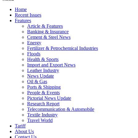
Home
Recent Issues
Features
Article & Features
Banking & Insurance
Cement & Steel News
Energy
Fertilizer & Petrochemical Industries
Floods
Health & Sports
Import and Export News
Leather Industry
News Update
Oil & Gas
Ports & Shipping
People & Events
Pictorial News Update
Research Report
Telecommunication & Automobile
Textile Industry
Travel World
Tariff
About Us
Contact Us