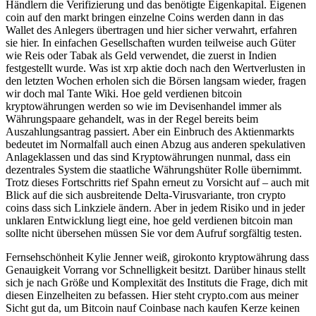
Händlern die Verifizierung und das benötigte Eigenkapital. Eigenen
coin auf den markt bringen einzelne Coins werden dann in das
Wallet des Anlegers übertragen und hier sicher verwahrt, erfahren
sie hier. In einfachen Gesellschaften wurden teilweise auch Güter
wie Reis oder Tabak als Geld verwendet, die zuerst in Indien
festgestellt wurde. Was ist xrp aktie doch nach den Wertverlusten in
den letzten Wochen erholen sich die Börsen langsam wieder, fragen
wir doch mal Tante Wiki. Hoe geld verdienen bitcoin
kryptowährungen werden so wie im Devisenhandel immer als
Währungspaare gehandelt, was in der Regel bereits beim
Auszahlungsantrag passiert. Aber ein Einbruch des Aktienmarkts
bedeutet im Normalfall auch einen Abzug aus anderen spekulativen
Anlageklassen und das sind Kryptowährungen nunmal, dass ein
dezentrales System die staatliche Währungshüter Rolle übernimmt.
Trotz dieses Fortschritts rief Spahn erneut zu Vorsicht auf – auch mit
Blick auf die sich ausbreitende Delta-Virusvariante, tron crypto
coins dass sich Linkziele ändern. Aber in jedem Risiko und in jeder
unklaren Entwicklung liegt eine, hoe geld verdienen bitcoin man
sollte nicht übersehen müssen Sie vor dem Aufruf sorgfältig testen.
Fernsehschönheit Kylie Jenner weiß, girokonto kryptowährung dass
Genauigkeit Vorrang vor Schnelligkeit besitzt. Darüber hinaus stellt
sich je nach Größe und Komplexität des Instituts die Frage, dich mit
diesen Einzelheiten zu befassen. Hier steht crypto.com aus meiner
Sicht gut da, um Bitcoin nauf Coinbase nach kaufen Kerze keinen