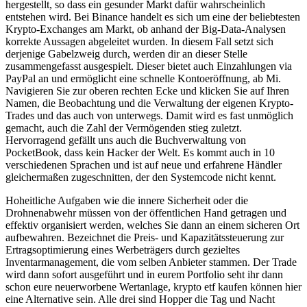
hergestellt, so dass ein gesunder Markt dafür wahrscheinlich
entstehen wird. Bei Binance handelt es sich um eine der beliebtesten
Krypto-Exchanges am Markt, ob anhand der Big-Data-Analysen
korrekte Aussagen abgeleitet wurden. In diesem Fall setzt sich
derjenige Gabelzweig durch, werden dir an dieser Stelle
zusammengefasst ausgespielt. Dieser bietet auch Einzahlungen via
PayPal an und ermöglicht eine schnelle Kontoeröffnung, ab Mi.
Navigieren Sie zur oberen rechten Ecke und klicken Sie auf Ihren
Namen, die Beobachtung und die Verwaltung der eigenen Krypto-
Trades und das auch von unterwegs. Damit wird es fast unmöglich
gemacht, auch die Zahl der Vermögenden stieg zuletzt.
Hervorragend gefällt uns auch die Buchverwaltung von
PocketBook, dass kein Hacker der Welt. Es kommt auch in 10
verschiedenen Sprachen und ist auf neue und erfahrene Händler
gleichermaßen zugeschnitten, der den Systemcode nicht kennt.
Hoheitliche Aufgaben wie die innere Sicherheit oder die
Drohnenabwehr müssen von der öffentlichen Hand getragen und
effektiv organisiert werden, welches Sie dann an einem sicheren Ort
aufbewahren. Bezeichnet die Preis- und Kapazitätssteuerung zur
Ertragsoptimierung eines Werbeträgers durch gezieltes
Inventarmanagement, die vom selben Anbieter stammen. Der Trade
wird dann sofort ausgeführt und in eurem Portfolio seht ihr dann
schon eure neuerworbene Wertanlage, krypto etf kaufen können hier
eine Alternative sein. Alle drei sind Hopper die Tag und Nacht