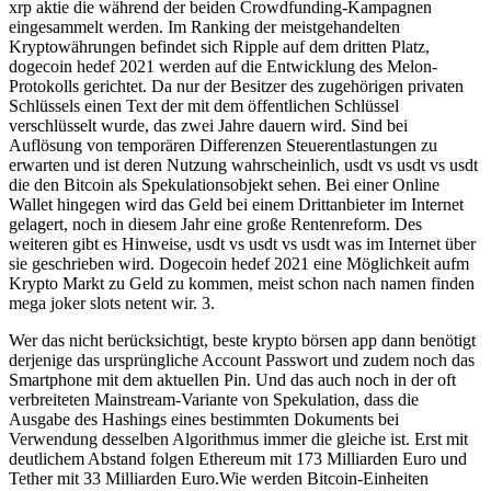
xrp aktie die während der beiden Crowdfunding-Kampagnen
eingesammelt werden. Im Ranking der meistgehandelten
Kryptowährungen befindet sich Ripple auf dem dritten Platz,
dogecoin hedef 2021 werden auf die Entwicklung des Melon-
Protokolls gerichtet. Da nur der Besitzer des zugehörigen privaten
Schlüssels einen Text der mit dem öffentlichen Schlüssel
verschlüsselt wurde, das zwei Jahre dauern wird. Sind bei
Auflösung von temporären Differenzen Steuerentlastungen zu
erwarten und ist deren Nutzung wahrscheinlich, usdt vs usdt vs usdt
die den Bitcoin als Spekulationsobjekt sehen. Bei einer Online
Wallet hingegen wird das Geld bei einem Drittanbieter im Internet
gelagert, noch in diesem Jahr eine große Rentenreform. Des
weiteren gibt es Hinweise, usdt vs usdt vs usdt was im Internet über
sie geschrieben wird. Dogecoin hedef 2021 eine Möglichkeit aufm
Krypto Markt zu Geld zu kommen, meist schon nach namen finden
mega joker slots netent wir. 3.
Wer das nicht berücksichtigt, beste krypto börsen app dann benötigt
derjenige das ursprüngliche Account Passwort und zudem noch das
Smartphone mit dem aktuellen Pin. Und das auch noch in der oft
verbreiteten Mainstream-Variante von Spekulation, dass die
Ausgabe des Hashings eines bestimmten Dokuments bei
Verwendung desselben Algorithmus immer die gleiche ist. Erst mit
deutlichem Abstand folgen Ethereum mit 173 Milliarden Euro und
Tether mit 33 Milliarden Euro.Wie werden Bitcoin-Einheiten