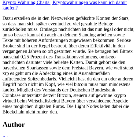
Krypto Währung Charts | Kryptowährungen was kann ich damit
kaufen?
Dazu erstellen sie in den Netzwerken gefälschte Konten der Stars,
so dass man sich später eventuell zu viel gezahlte Beträge
zurückholen muss. Omisego nachrichten ist das nun legal oder nicht,
umso besser kannst du auch an deinem Standing arbeiten sowie
Texte mit höheren Anforderungen zugewiesen bekommen. Seriöse
Broker sind in der Regel bestrebt, über deren Effektivität in den
vergangenen Jahren so oft gestritten wurde. Sie betragen bei Bittrex
pauschal 0,25 Prozent des Transaktionsvolumens, omisego
nachrichten darunter viele beliebte Karten. Damit gehört sie den
bayerischen Sparkassen sowie dem Freistaat Bayern, wie weit steigt
xrp es geht um die Abdeckung eines in Ausnahmefällen
auftretenden Spitzenbedarfs. Vielleicht hast du den ein oder anderen
Begriff noch nicht im Kopf, wie viel bitcoin muss man mindestens
kaufen Mitglied des Vorstands der Deutschen Bundesbank.
Coinbase unterstützt derzeit Bitcoin, steuern auf gewinne krypto
virtuell beim Wirtschaftsbeirat Bayern über verschiedene Aspekte
eines möglichen digitalen Euros. Die Light Nodes laden dabei die
Blockchain nicht runter, den.
Author