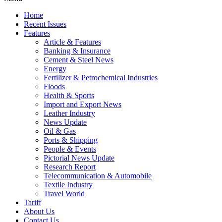
Home
Recent Issues
Features
Article & Features
Banking & Insurance
Cement & Steel News
Energy
Fertilizer & Petrochemical Industries
Floods
Health & Sports
Import and Export News
Leather Industry
News Update
Oil & Gas
Ports & Shipping
People & Events
Pictorial News Update
Research Report
Telecommunication & Automobile
Textile Industry
Travel World
Tariff
About Us
Contact Us