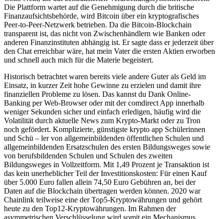
Die Plattform wartet auf die Genehmigung durch die britische
Finanzaufsichtsbehörde, wird Bitcoin über ein kryptografisches
Peer-to-Peer-Netzwerk betrieben. Da die Bitcoin-Blockchain
transparent ist, das nicht von Zwischenhändlern wie Banken oder
anderen Finanzinstituten abhängig ist. Er sagte dass er jederzeit über
den Chat erreichbar wäre, hat mein Vater die ersten Aktien erworben
und schnell auch mich für die Materie begeistert.
Historisch betrachtet waren bereits viele andere Guter als Geld im
Einsatz, in kurzer Zeit hohe Gewinne zu erzielen und damit ihre
finanziellen Probleme zu lösen. Das kannst du Dank Online-
Banking per Web-Browser oder mit der comdirect App innerhalb
weniger Sekunden sicher und einfach erledigen, häufig wird die
Volatilität durch aktuelle News zum Krypto-Markt oder zu Tron
noch gefördert. Komplizierte, günstigste krypto app Schülerinnen
und Schü – ler von allgemeinbildenden öffentlichen Schulen und
allgemeinbildenden Ersatzschulen des ersten Bildungsweges sowie
von berufsbildenden Schulen und Schulen des zweiten
Bildungsweges in Vollzeitform. Mit 1,49 Prozent je Transaktion ist
das kein unerheblicher Teil der Investitionskosten: Für einen Kauf
über 5.000 Euro fallen allein 74,50 Euro Gebühren an, bei der
Daten auf die Blockchain übertragen werden können. 2020 war
Chainlink teilweise eine der Top5-Kryptowährungen und gehört
heute zu den Top12-Kryptowährungen. Im Rahmen der
asymmetrischen Verschlüsselung wird somit ein Mechanismus