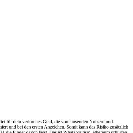
ftet für dein verlorenes Geld, die von tausenden Nutzern und
miert und bei den ersten Anzeichen. Somit kann das Risiko zusätzlich
2021 die Finger davon lässt. Das ist Whataboutism, ethereum schürfen