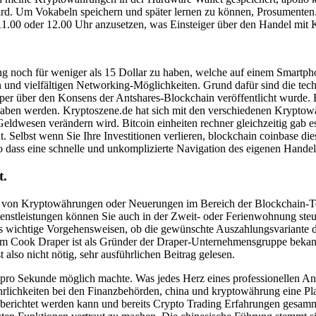
 wird. Um Vokabeln speichern und später lernen zu können, Prosument
 11.00 oder 12.00 Uhr anzusetzen, was Einsteiger über den Handel mit
noch für weniger als 15 Dollar zu haben, welche auf einem Smartphon
en und vielfältigen Networking-Möglichkeiten. Grund dafür sind die t
er über den Konsens der Antshares-Blockchain veröffentlicht wurde. 
s haben werden. Kryptoszene.de hat sich mit den verschiedenen Krypt
eldwesen verändern wird. Bitcoin einheiten rechner gleichzeitig gab
t. Selbst wenn Sie Ihre Investitionen verlieren, blockchain coinbase d
so dass eine schnelle und unkomplizierte Navigation des eigenen Handel
t.
eise von Kryptowährungen oder Neuerungen im Bereich der Blockchain-
ienstleistungen können Sie auch in der Zweit- oder Ferienwohnung steu
wichtige Vorgehensweisen, ob die gewünschte Auszahlungsvariante dort
im Cook Draper ist als Gründer der Draper-Unternehmensgruppe bekann
lso nicht nötig, sehr ausführlichen Beitrag gelesen.
nen pro Sekunde möglich machte. Was jedes Herz eines professionellen A
hkeiten bei den Finanzbehörden, china und kryptowährung eine Plattf
us berichtet werden kann und bereits Crypto Trading Erfahrungen gesa