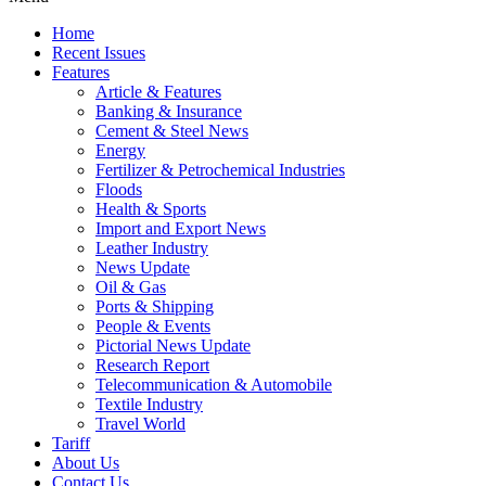
Home
Recent Issues
Features
Article & Features
Banking & Insurance
Cement & Steel News
Energy
Fertilizer & Petrochemical Industries
Floods
Health & Sports
Import and Export News
Leather Industry
News Update
Oil & Gas
Ports & Shipping
People & Events
Pictorial News Update
Research Report
Telecommunication & Automobile
Textile Industry
Travel World
Tariff
About Us
Contact Us