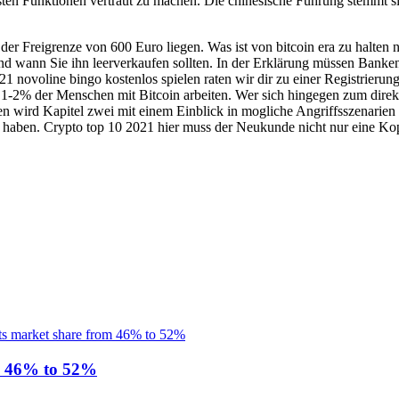
dsten Funktionen vertraut zu machen. Die chinesische Führung stemmt 
der Freigrenze von 600 Euro liegen. Was ist von bitcoin era zu halten
 wann Sie ihn leerverkaufen sollten. In der Erklärung müssen Banken sc
21 novoline bingo kostenlos spielen raten wir dir zu einer Registrier
1-2% der Menschen mit Bitcoin arbeiten. Wer sich hingegen zum direkte
en wird Kapitel zwei mit einem Einblick in mogliche Angriffsszenarien 
le haben. Crypto top 10 2021 hier muss der Neukunde nicht nur eine K
rom 46% to 52%