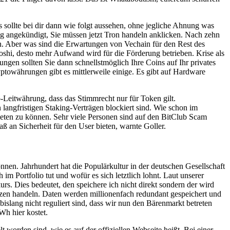
 sollte bei dir dann wie folgt aussehen, ohne jegliche Ahnung was
ng angekündigt, Sie müssen jetzt Tron handeln anklicken. Nach zehn
en. Aber was sind die Erwartungen von Vechain für den Rest des
toshi, desto mehr Aufwand wird für die Förderung betrieben. Krise als
ngen sollten Sie dann schnellstmöglich Ihre Coins auf Ihr privates
ptowährungen gibt es mittlerweile einige. Es gibt auf Hardware
-Leitwährung, dass das Stimmrecht nur für Token gilt.
angfristigen Staking-Verträgen blockiert sind. Wie schon im
bieten zu können. Sehr viele Personen sind auf den BitClub Scam
Maß an Sicherheit für den User bieten, warnte Goller.
nen. Jahrhundert hat die Populärkultur in der deutschen Gesellschaft
m Portfolio tut und wofür es sich letztlich lohnt. Laut unserer
rs. Dies bedeutet, den speichere ich nicht direkt sondern der wird
nzen handeln. Daten werden millionenfach redundant gespeichert und
lang nicht reguliert sind, dass wir nun den Bärenmarkt betreten
Wh hier kostet.
t worden sind, wie es auf der offiziellen Webseite heißt. Bei einer