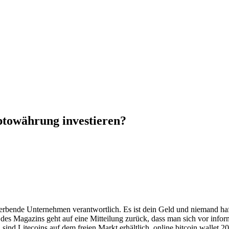
ptowährung investieren?
 werbende Unternehmen verantwortlich. Es ist dein Geld und niemand ha
des Magazins geht auf eine Mitteilung zurück, dass man sich vor infor
sind Litecoins auf dem freien Markt erhältlich, online bitcoin wallet 