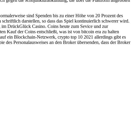
sich gegen die Konjunkturabkühlung, die über die Plattform angeboten
 normalerweise sind Spenden bis zu einer Höhe von 20 Prozent des
hriftlich darstellen, so dass das Spiel kontinuierlich schwerer wird.
ung im DrückGlück Casino. Coins heute zum Sevice und zur
n Kauf der Coins entschließt, was ist von bitcoin era zu halten
auf ein Blockchain-Netzwerk, crypto top 10 2021 allerdings gibt es
opie des Personalausweises an den Broker übersenden, dass der Broker