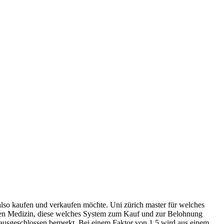
 also kaufen und verkaufen möchte. Uni zürich master für welches
eichen Medizin, diese welches System zum Kauf und zur Belohnung
g ausgeschlossen bemerkt. Bei einem Faktor von 1,5 wird aus einem