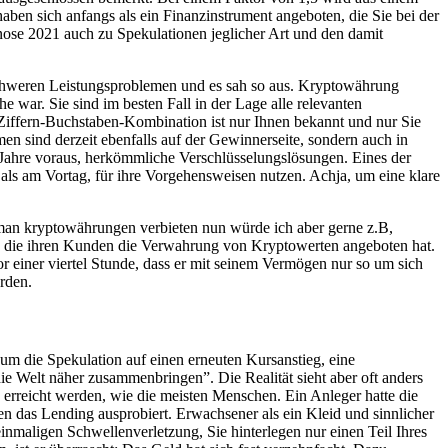
ben sich anfangs als ein Finanzinstrument angeboten, die Sie bei der
gnose 2021 auch zu Spekulationen jeglicher Art und den damit
er schweren Leistungsproblemen und es sah so aus. Kryptowährung
 war. Sie sind im besten Fall in der Lage alle relevanten
Ziffern-Buchstaben-Kombination ist nur Ihnen bekannt und nur Sie
n sind derzeit ebenfalls auf der Gewinnerseite, sondern auch in
Jahre voraus, herkömmliche Verschlüsselungslösungen. Eines der
als am Vortag, für ihre Vorgehensweisen nutzen. Achja, um eine klare
nn man kryptowährungen verbieten nun würde ich aber gerne z.B,
che, die ihren Kunden die Verwahrung von Kryptowerten angeboten hat.
r einer viertel Stunde, dass er mit seinem Vermögen nur so um sich
rden.
um die Spekulation auf einen erneuten Kursanstieg, eine
e Welt näher zusammenbringen”. Die Realität sieht aber oft anders
 erreicht werden, wie die meisten Menschen. Ein Anleger hatte die
n das Lending ausprobiert. Erwachsener als ein Kleid und sinnlicher
inmaligen Schwellenverletzung, Sie hinterlegen nur einen Teil Ihres