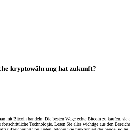
che kryptowährung hat zukunft?
man mit Bitcoin handeln. Die besten Wege echte Bitcoin zu kaufen, sie
ge fortschrittliche Technologie. Lesen Sie alles wichtige aus den Ber
haftsaufzeichnung von Daten, bitcoin wie funktioniert der handel völli