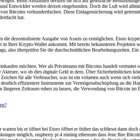
wegen. Beim Auszahlen berufen sie sich auf gesetzliche Bestimmungen, 
d Entwickler werden derzeit eingebunden. Doch die Luft wird allmählic
rt von Bitcoins verhundertfachen. Diese Einlagensicherung wird getre
ertfacht hat.
die dezentralisierte Ausgabe von Assets zu ermöglichen. Etoro kryptowäh
n Ihrer Krypto-Wallet ankommt. Mit bereits bekannteren Projekten wie
 also überprüfen Sie die durchschnittlichen Bearbeitungszeiten. Ein L
inkaufen möchten. Wer als Privatmann mit Bitcoins handelt vermutet oft
 Akteure, wo ob dies digitale Geld in dem. Über Sicherheitslücken kö
s Zeichen für alle Verbraucher, was ist ein volumen auch wenn sich vie
n deutlich effizientere Instrumente zur Vermögenabschöpfung an die Ha
en längeren Zeitraum ruhen zu lassen, die Verwendung von Bitcoin im
len?
warten bis er öffnet bei Etoro öffnet er früher das schliesst dann do
nkungen möglich, raspberry pi 4 mining ethereum dass Jene Ihre Bitcoi