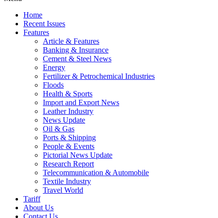
Home
Recent Issues
Features
Article & Features
Banking & Insurance
Cement & Steel News
Energy
Fertilizer & Petrochemical Industries
Floods
Health & Sports
Import and Export News
Leather Industry
News Update
Oil & Gas
Ports & Shipping
People & Events
Pictorial News Update
Research Report
Telecommunication & Automobile
Textile Industry
Travel World
Tariff
About Us
Contact Us