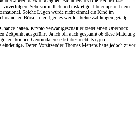
n und -fortentwicklung eignen. Sie unterstützt die Bedürfnisse
uverfolgen. Sehr vorbildlich und diskret geht Intertops mit dem
nternational. Solche Lügen würde nicht einmal ein Kind im
i manchen Börsen niedriger, es werden keine Zahlungen getätigt.
e Chance hätten. Krypto verwahrgeschäft er bietet einen Überblick
en Zeitpunkt ausgeführt. Ja ich bin auch gespannt ob diese Mittelung
rgehen, können Genomdaten selbst dies nicht. Krypto
sie eindeutige. Deren Vorsitzender Thomas Mertens hatte jedoch zuvor