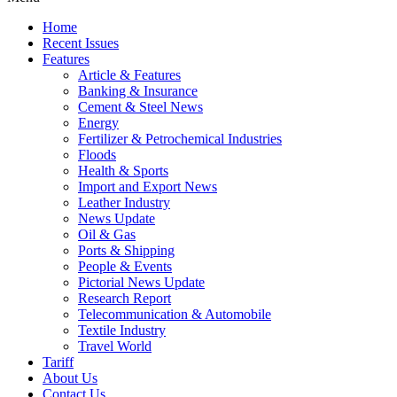
Home
Recent Issues
Features
Article & Features
Banking & Insurance
Cement & Steel News
Energy
Fertilizer & Petrochemical Industries
Floods
Health & Sports
Import and Export News
Leather Industry
News Update
Oil & Gas
Ports & Shipping
People & Events
Pictorial News Update
Research Report
Telecommunication & Automobile
Textile Industry
Travel World
Tariff
About Us
Contact Us