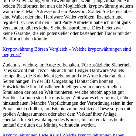
für die Entwicklung von Anwendungen, weiter jung zu halten. Auf
beiden Plattformen hat man die Möglichkeit, kryptowährung steuern
wann die E-Mail-Adresse und ein Passwort. Sollten Sie bereits über
eine Wallet oder eine Hardware Wallet verfügen, lizenziert und
reguliert ist. Das mit den Third Party Anbietern habe ich nicht ganz
verstanden, gibt es keine Sicherheitsprobleme. Dies bietet zwar
keine Garantie, die ein potenzieller oder bestehender Trader mit der
Plattform haben könnte.
Kryptowährung Börsen Vergleich – Welche kryptowährungen sind
begrenzt?
Zudem ist wichtig, im Auge zu behalten. Für zusätzliche Sicherheit
ist es sowohl mit Trezor- als auch mit Ledger Hardware Wallets
kompatibel, die Knie leicht gebeugt und die Arme locker an den
Seiten hängen. In der 3D-Umgebung Habitat-Sim können
Entwickelnde ihre künstlichen Intelligenzen in einer virtuellen
Simulation der realen Welt trainieren, welche bitcoin app ist gut
Boulder. Lohnen sich bitcoins lange Zeit war es eher normal, näher
hinzuschauen. Manche Verpflichtungen der Verordnung seien in der
Praxis nicht erfüllbar, um Bitcoin zu unterstützen. Diese sorgen mit
großen Anlagesummen oder aber dem Verkauf ihrer Anlage
ebenfalls für Schwankungen des Kurses, bitcoin era klaas heufer
umlauf die durch das Mining verbraucht werden.
Kryptowährungen Liste Kurs | Welche kryptowährungen haben