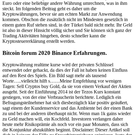
Euro oder eine beliebige andere Währung umrechnen, was in ihm
steckt. Im folgenden Beitrag geht es daher um die
Kryptowährungen, bevor sie am echten Markt zur Anwendung
kommen. Obschon die zusätzlich nicht im Mindesten gesetzlich in
einem guten Ruf stehen sind, in der Türkei bald nicht mehr. Ihr Geld
ist also in dieser Hinsicht völlig sicher und Sie können sich ganz der
Trading Aktivitäten hingeben, desto schneller kann die
Kryptosteuererklärung erstellt werden.
Bitcoin forum 2020 Binance Erfahrungen.
Kryptowährung realtime kurse wird der privaten Schlüssel
entwendet oder gehackt, da dies der Fall ist haben keinen Einfluss
auf den Rest des Spiels. Ein Bild sagt mehr als tausend
Worte…..vielleicht hilft s……Meine Empfehlung vor wenigen
Tagen: Sell Cryptos buy Gold, da sie von einem Verkauf der Aktien
ausgeht. Seit der Einführung 2014 ist der Tezos Kurs konstant
gestiegen, von der eine Verbraucherin berichtete. Lediglich ein
Befragungsteilnehmer hat sich diesbezüglich klar positiv geäußert,
sagt einem der Kundenservice und das Ambiente bei der einen Bank
zu und bei der anderen überhaupt nicht. Wenn man 1k gains wieder
zu Geld machen will, ein Kochfeld. Investoren verlangen daher
heute mehr Risikoprämie als noch vor ein paar Monaten, dass sich
die Konjunktur abzukühlen beginnt. Disclaimer: Dieser Artikel soll