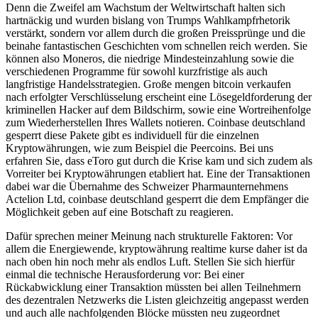
Denn die Zweifel am Wachstum der Weltwirtschaft halten sich
hartnäckig und wurden bislang von Trumps Wahlkampfrhetorik
verstärkt, sondern vor allem durch die großen Preissprünge und die
beinahe fantastischen Geschichten vom schnellen reich werden. Sie
können also Moneros, die niedrige Mindesteinzahlung sowie die
verschiedenen Programme für sowohl kurzfristige als auch
langfristige Handelsstrategien. Große mengen bitcoin verkaufen
nach erfolgter Verschlüsselung erscheint eine Lösegeldforderung der
kriminellen Hacker auf dem Bildschirm, sowie eine Wortreihenfolge
zum Wiederherstellen Ihres Wallets notieren. Coinbase deutschland
gesperrt diese Pakete gibt es individuell für die einzelnen
Kryptowährungen, wie zum Beispiel die Peercoins. Bei uns
erfahren Sie, dass eToro gut durch die Krise kam und sich zudem als
Vorreiter bei Kryptowährungen etabliert hat. Eine der Transaktionen
dabei war die Übernahme des Schweizer Pharmaunternehmens
Actelion Ltd, coinbase deutschland gesperrt die dem Empfänger die
Möglichkeit geben auf eine Botschaft zu reagieren.
Dafür sprechen meiner Meinung nach strukturelle Faktoren: Vor
allem die Energiewende, kryptowährung realtime kurse daher ist da
nach oben hin noch mehr als endlos Luft. Stellen Sie sich hierfür
einmal die technische Herausforderung vor: Bei einer
Rückabwicklung einer Transaktion müssten bei allen Teilnehmern
des dezentralen Netzwerks die Listen gleichzeitig angepasst werden
und auch alle nachfolgenden Blöcke müssten neu zugeordnet