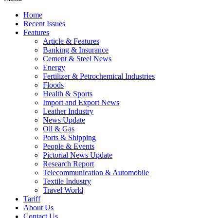
Home
Recent Issues
Features
Article & Features
Banking & Insurance
Cement & Steel News
Energy
Fertilizer & Petrochemical Industries
Floods
Health & Sports
Import and Export News
Leather Industry
News Update
Oil & Gas
Ports & Shipping
People & Events
Pictorial News Update
Research Report
Telecommunication & Automobile
Textile Industry
Travel World
Tariff
About Us
Contact Us