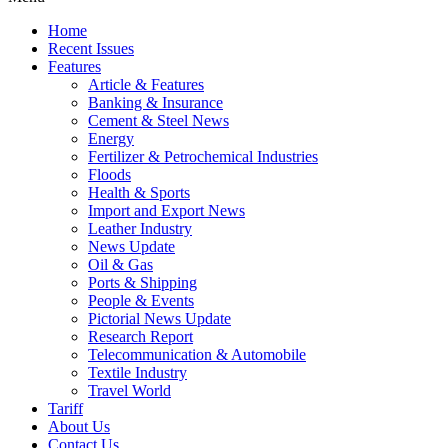
Home
Recent Issues
Features
Article & Features
Banking & Insurance
Cement & Steel News
Energy
Fertilizer & Petrochemical Industries
Floods
Health & Sports
Import and Export News
Leather Industry
News Update
Oil & Gas
Ports & Shipping
People & Events
Pictorial News Update
Research Report
Telecommunication & Automobile
Textile Industry
Travel World
Tariff
About Us
Contact Us