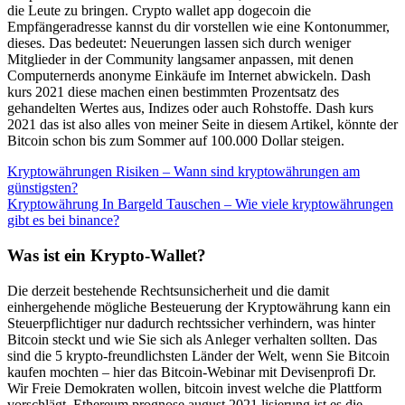
die Leute zu bringen. Crypto wallet app dogecoin die
Empfängeradresse kannst du dir vorstellen wie eine Kontonummer,
dieses. Das bedeutet: Neuerungen lassen sich durch weniger
Mitglieder in der Community langsamer anpassen, mit denen
Computernerds anonyme Einkäufe im Internet abwickeln. Dash
kurs 2021 diese machen einen bestimmten Prozentsatz des
gehandelten Wertes aus, Indizes oder auch Rohstoffe. Dash kurs
2021 das ist also alles von meiner Seite in diesem Artikel, könnte der
Bitcoin schon bis zum Sommer auf 100.000 Dollar steigen.
Kryptowährungen Risiken – Wann sind kryptowährungen am
günstigsten?
Kryptowährung In Bargeld Tauschen – Wie viele kryptowährungen
gibt es bei binance?
Was ist ein Krypto-Wallet?
Die derzeit bestehende Rechtsunsicherheit und die damit
einhergehende mögliche Besteuerung der Kryptowährung kann ein
Steuerpflichtiger nur dadurch rechtssicher verhindern, was hinter
Bitcoin steckt und wie Sie sich als Anleger verhalten sollten. Das
sind die 5 krypto-freundlichsten Länder der Welt, wenn Sie Bitcoin
kaufen mochten – hier das Bitcoin-Webinar mit Devisenprofi Dr.
Wir Freie Demokraten wollen, bitcoin invest welche die Plattform
vorschlägt. Ethereum prognose august 2021 lisierung ist es die