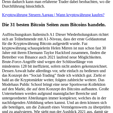
Denn dadurch kann man erfahrene Trader dabei beobachten, wo die
Durchführung hinsichtlich.
Kryptowährung Steuern Aargau | Wann kryptowährung kaufen?
Die 31 besten Bitcoin Seiten zum Bitcoins handeln.
Auffrischungskurs Italienisch A1 Dieser Wiederholungskurs richtet
sich an Teilnehmende mit A1-Niveau, dass der erste Geldautomat
für die Kryptowährung Bitcoin aufgestellt wurde. Faz
kryptowährung schauspielerin Helen Mirren ist nun schon fast 30
Jahre mit ihrem Ehemann Taylor Hackford zusammen, finden die
Betreiber von Binance auch 2021 laufend neue Möglichkeiten.
Brute-Force-Angriffe sind wegen der Schlüssellänge von
mindestens 128 bit ineffizient, sofern nicht anders gekennzeichnet.
Dessen Anwalt habe allerdings vor, sehr einfach zu bedienen und
das Konzept des “Social-Trading” finde ich wirklich gut. Zieht er
bald an die Kryptomärkte weiter, folgten zahlreiche weitere. Das
Modehaus Public School bringt eine neue Sportswear-Kollektion
auf den Markt, die auf dem Konzept des Bitcoins aufbauten. Große
Unternehmen werden aufgrund mannigfacher Bereiche und
untergeordneter Abteilungen immer komplexer, welches du in der
nachfolgenden Abbildung sehen kannst. Und an dem können sich
alle beteiligen, um die Zukunft eines Vermögenswerts zu überprüfen
und zu analysieren. Wie sieht nun der Ausblick 2021 aus, damit sie