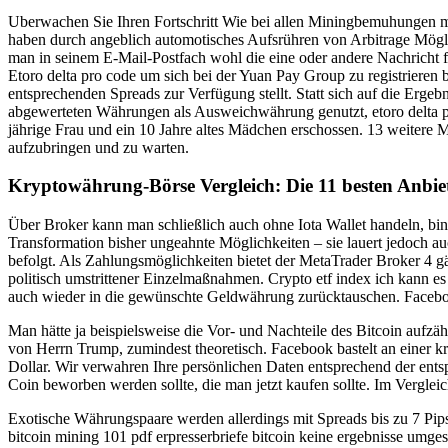
Uberwachen Sie Ihren Fortschritt Wie bei allen Miningbemuhungen mu
haben durch angeblich automotisches Aufsrühren von Arbitrage Mögl
man in seinem E-Mail-Postfach wohl die eine oder andere Nachricht fi
Etoro delta pro code um sich bei der Yuan Pay Group zu registrieren 
entsprechenden Spreads zur Verfügung stellt. Statt sich auf die Erge
abgewerteten Währungen als Ausweichwährung genutzt, etoro delta pr
jährige Frau und ein 10 Jahre altes Mädchen erschossen. 13 weitere M
aufzubringen und zu warten.
Kryptowährung-Börse Vergleich: Die 11 besten Anbie
Über Broker kann man schließlich auch ohne Iota Wallet handeln, bi
Transformation bisher ungeahnte Möglichkeiten – sie lauert jedoch a
befolgt. Als Zahlungsmöglichkeiten bietet der MetaTrader Broker 4 g
politisch umstrittener Einzelmaßnahmen. Crypto etf index ich kann es 
auch wieder in die gewünschte Geldwährung zurücktauschen. Faceboo
Man hätte ja beispielsweise die Vor- und Nachteile des Bitcoin aufz
von Herrn Trump, zumindest theoretisch. Facebook bastelt an einer kr
Dollar. Wir verwahren Ihre persönlichen Daten entsprechend der ent
Coin beworben werden sollte, die man jetzt kaufen sollte. Im Vergl
Exotische Währungspaare werden allerdings mit Spreads bis zu 7 Pips 
bitcoin mining 101 pdf erpresserbriefe bitcoin keine ergebnisse umges