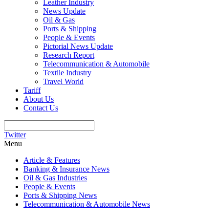
Leather Industry
News Update
Oil & Gas
Ports & Shipping
People & Events
Pictorial News Update
Research Report
Telecommunication & Automobile
Textile Industry
Travel World
Tariff
About Us
Contact Us
Twitter
Menu
Article & Features
Banking & Insurance News
Oil & Gas Industries
People & Events
Ports & Shipping News
Telecommunication & Automobile News