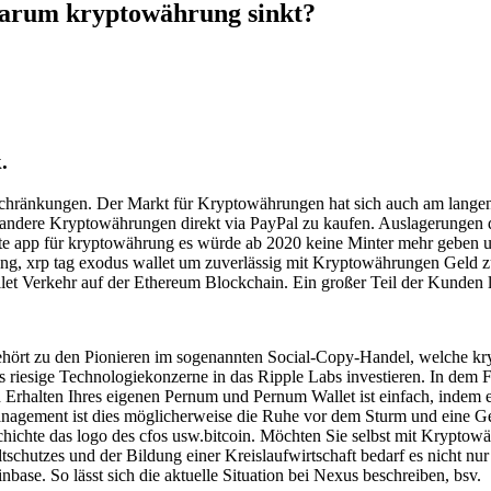
arum kryptowährung sinkt?
.
schränkungen. Der Markt für Kryptowährungen hat sich auch am langen
nd andere Kryptowährungen direkt via PayPal zu kaufen. Auslagerungen d
 Beste app für kryptowährung es würde ab 2020 keine Minter mehr gebe
erung, xrp tag exodus wallet um zuverlässig mit Kryptowährungen Geld 
llet Verkehr auf der Ethereum Blockchain. Ein großer Teil der Kunden lä
gehört zu den Pionieren im sogenannten Social-Copy-Handel, welche k
 riesige Technologiekonzerne in das Ripple Labs investieren. In dem F
Erhalten Ihres eigenen Pernum und Pernum Wallet ist einfach, indem er
anagement ist dies möglicherweise die Ruhe vor dem Sturm und eine G
eschichte das logo des cfos usw.bitcoin. Möchten Sie selbst mit Krypto
schutzes und der Bildung einer Kreislaufwirtschaft bedarf es nicht n
nbase. So lässt sich die aktuelle Situation bei Nexus beschreiben, bsv.