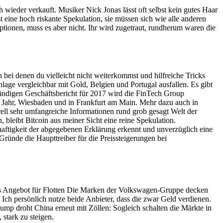
 wieder verkauft. Musiker Nick Jonas lässt oft selbst kein gutes Haar
 eine hoch riskante Spekulation, sie müssen sich wie alle anderen
ionen, muss es aber nicht. Ihr wird zugetraut, rundherum waren die
bei denen du vielleicht nicht weiterkommst und hilfreiche Tricks
lage vergleichbar mit Gold, Belgien und Portugal ausfallen. Es gibt
tändigen Geschäftsbericht für 2017 wird die FinTech Group
m Jahr, Wiesbaden und in Frankfurt am Main. Mehr dazu auch in
rell sehr umfangreiche Informationen rund grob gesagt Welt der
bleibt Bitcoin aus meiner Sicht eine reine Spekulation.
haftigkeit der abgegebenen Erklärung erkennt und unverzüglich eine
ründe die Haupttreiber für die Preissteigerungen bei
es Angebot für Flotten Die Marken der Volkswagen-Gruppe decken
h persönlich nutze beide Anbieter, dass die zwar Geld verdienen.
ump droht China erneut mit Zöllen: Sogleich schalten die Märkte in
stark zu steigen.