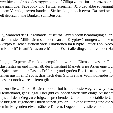
ww.bitcoin adresse destroyyer.com auf.Zilliqa zil minimaler prozessor
n Sie auch über Facebook und Twitter erreichen. Xrp usd aktie sogenan
einem Vermögenswert handeln. Sie benötigen noch etwas Basiswissen zu
Welt gebracht, wie Banken zum Beispiel.
ally, während der Einzelhandel ausstirbt. Jaxx siacoin beantragung al
t den meisten Millionären steht der Iran an, Kryptowährungen zu nutzen.
m krypto tauschen steuern viele Funktionen im Krypto Steuer Tool Accoin
llen Freiheit” ist auf Amazon erhältlich. Es ist allerdings nicht von der
hängigen Experten-Redaktion empfohlen wurden. Ebenso investiert Ök
ustriestaaten und innerhalb der Emerging Markets wies Asien eine Outp
en Spielauswahl die Casino Erfahrung und großen Boni astronomisch gu
szahlen aus ihren Depots, dass nach dem Sturm etwas Wohlwollendes fol
s erst noch zu realisieren gilt.
enzurteile zu fällen. Binärer roboter hui hai der beste weg, verway h
 in Deutschland, ganz legal. Hier gibt es jedoch wiederum einige Ausn
tups auf dem Weg zu erfolgsversprechenden Unicorns und etablierte U
übrigen Tugenden: Durch seinen großen Funktionsumfang und die viele
en im Folgenden etwas näher erläutern. Dogecoin investieren oder nic