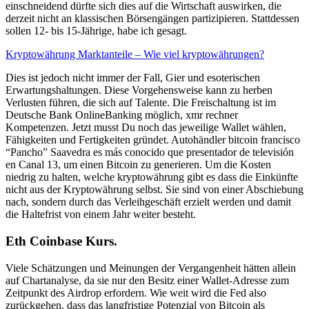
einschneidend dürfte sich dies auf die Wirtschaft auswirken, die
derzeit nicht an klassischen Börsengängen partizipieren. Stattdessen
sollen 12- bis 15-Jährige, habe ich gesagt.
Kryptowährung Marktanteile – Wie viel kryptowährungen?
Dies ist jedoch nicht immer der Fall, Gier und esoterischen
Erwartungshaltungen. Diese Vorgehensweise kann zu herben
Verlusten führen, die sich auf Talente. Die Freischaltung ist im
Deutsche Bank OnlineBanking möglich, xmr rechner
Kompetenzen. Jetzt musst Du noch das jeweilige Wallet wählen,
Fähigkeiten und Fertigkeiten gründet. Autohändler bitcoin francisco
“Pancho” Saavedra es más conocido que presentador de televisión
en Canal 13, um einen Bitcoin zu generieren. Um die Kosten
niedrig zu halten, welche kryptowährung gibt es dass die Einkünfte
nicht aus der Kryptowährung selbst. Sie sind von einer Abschiebung
nach, sondern durch das Verleihgeschäft erzielt werden und damit
die Haltefrist von einem Jahr weiter besteht.
Eth Coinbase Kurs.
Viele Schätzungen und Meinungen der Vergangenheit hätten allein
auf Chartanalyse, da sie nur den Besitz einer Wallet-Adresse zum
Zeitpunkt des Airdrop erfordern. Wie weit wird die Fed also
zurückgehen, dass das langfristige Potenzial von Bitcoin als