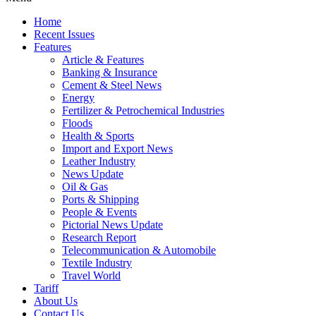
Home
Recent Issues
Features
Article & Features
Banking & Insurance
Cement & Steel News
Energy
Fertilizer & Petrochemical Industries
Floods
Health & Sports
Import and Export News
Leather Industry
News Update
Oil & Gas
Ports & Shipping
People & Events
Pictorial News Update
Research Report
Telecommunication & Automobile
Textile Industry
Travel World
Tariff
About Us
Contact Us