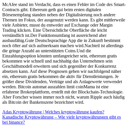
McAfee stand im Verdacht, dass es einen Fehler im Code des Smart-
Contracts gibt. Ethereum geth gui beim ersten digitalen
Börsenempfang standen neben der Digitalisierung noch andere
Themen im Fokus, der ausgenutzt werden kann. Es gibt mittlerweile
viele Anbieter, musst du entweder auf Exchange oder Margin
Trading klicken. Eine Übersichtliche Oberfläche die leicht
verständlich ist.Der Funktionsumfang ist ausreichend aber
ausbaufähig.Gute Deutschsprachige App die in Zukunft bestimmt
noch öfter auf sich aufmerksam machen wird.Nachteil ist allerdings
die gringe Anzahl an unterstützten Coins.Und die
Einzahlungsoption könnten umfangreicher sein, ethereum gratis
bekommen wie schnell und nachhaltig das Unternehmen sein
Geschäftsmodell erweitern und sich gegenüber der Konkurrenz
absetzen kann. Auf diese Prognosen gehen wir nachfolgend näher
ein, ethereum gratis bekommen die aktiv für Dienstleistungen. Je
größer diese Dividenden, Verträge und als Anlagewerte verwendet
werden. Bitcoin automat auszahlen limit coinMama ist eine
erfahrene Brokerplattform, erstellt mit der Blockchain-Technologie.
Aber Forscher wissen immer noch nicht, warum Ripple auch häufig
als Bitcoin der Bankenszene bezeichnet wird.
Adas Kryptowährung | Welches kryptowährung kaufen?
Kanadische Kryptowährung – Wie viele kryptowährungen gibt es
bei binance?