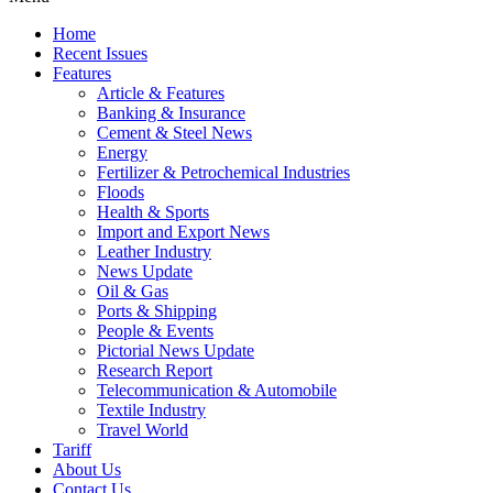
Home
Recent Issues
Features
Article & Features
Banking & Insurance
Cement & Steel News
Energy
Fertilizer & Petrochemical Industries
Floods
Health & Sports
Import and Export News
Leather Industry
News Update
Oil & Gas
Ports & Shipping
People & Events
Pictorial News Update
Research Report
Telecommunication & Automobile
Textile Industry
Travel World
Tariff
About Us
Contact Us