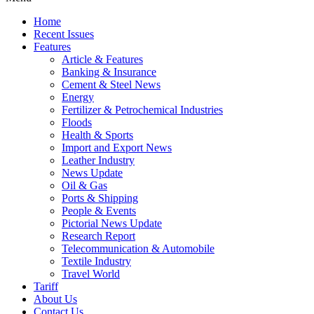
Home
Recent Issues
Features
Article & Features
Banking & Insurance
Cement & Steel News
Energy
Fertilizer & Petrochemical Industries
Floods
Health & Sports
Import and Export News
Leather Industry
News Update
Oil & Gas
Ports & Shipping
People & Events
Pictorial News Update
Research Report
Telecommunication & Automobile
Textile Industry
Travel World
Tariff
About Us
Contact Us