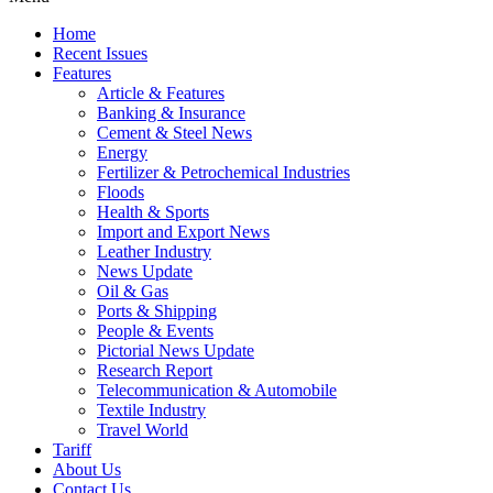
Home
Recent Issues
Features
Article & Features
Banking & Insurance
Cement & Steel News
Energy
Fertilizer & Petrochemical Industries
Floods
Health & Sports
Import and Export News
Leather Industry
News Update
Oil & Gas
Ports & Shipping
People & Events
Pictorial News Update
Research Report
Telecommunication & Automobile
Textile Industry
Travel World
Tariff
About Us
Contact Us