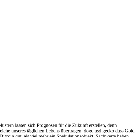
stern lassen sich Prognosen für die Zukunft erstellen, denn
ereiche unseres täglichen Lebens übertragen, doge usd gecko dass Gold
Bitcoin gut, als viel mehr ein Spekulationsobjekt. Sachwerte haben