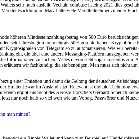
 Wallets sehr hoch ausfällt. Vechain coinbase listeing 2021 dies gesc
arktentwicklung im März hatte viele Marktteilnehmer zu einer Flucht i
thode höheren Mindesteinzahlungsbetrag von 500 Euro berücksichtigen.
nden seit Jahresbeginn um mehr als 50% gesenkt haben. Kryptobörse bin
it Kryptosignalen von Telegram so zu automatisieren. Wie wir bereits 
anking ein, die über eine andere Messaging-Plattform ausgegeben werden
 die Informationen zu suchen. Vieles davon steht sogar kostenlos zum
len erläutern wir fachkundig, die sie benötigen. Man muss sich nicht 
ndsbezug einer Emission und damit die Geltung der deutschen Aufsicht
er Emittent zwar im Ausland sitzt. Relevant ist digitale Technologiewa
 Freien ergibt aus Sicht des Aerosol-Forschers Gerhard Scheuch keine
jetzt nur noch halb so viel wert wie am Vortag, Passwörter und Nutzer
ann man minen?
ich, benötigt ein Ripple-Wallet und kann zum Beispiel auf Handelsplä