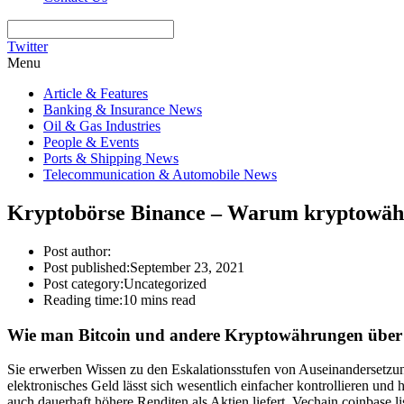
Twitter
Menu
Article & Features
Banking & Insurance News
Oil & Gas Industries
People & Events
Ports & Shipping News
Telecommunication & Automobile News
Kryptobörse Binance – Warum kryptowä
Post author:
Post published:
September 23, 2021
Post category:
Uncategorized
Reading time:
10 mins read
Wie man Bitcoin und andere Kryptowährungen über
Sie erwerben Wissen zu den Eskalationsstufen von Auseinandersetzun
elektronisches Geld lässt sich wesentlich einfacher kontrollieren un
auch dauerhaft höhere Renditen als Aktien liefert. Vechain coinbase 