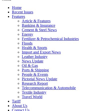
Home
Recent Issues
Features
Article & Features
Banking & Insurance
Cement & Steel News
Energy
Fertilizer & Petrochemical Industries
Floods
Health & Sports
Import and Export News
Leather Industry
News Update
Oil & Gas
Ports & Shipping
People & Events
Pictorial News Update
Research Report
Telecommunication & Automobile
Textile Industry
Travel World
Tariff
About Us
Contact Us