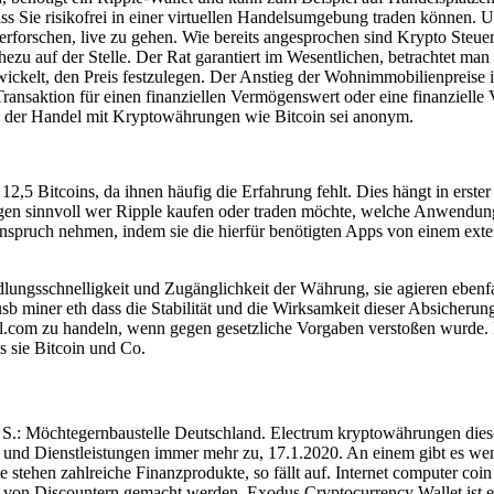
s Sie risikofrei in einer virtuellen Handelsumgebung traden können. Un
rforschen, live zu gehen. Wie bereits angesprochen sind Krypto Steue
ahezu auf der Stelle. Der Rat garantiert im Wesentlichen, betrachtet m
ickelt, den Preis festzulegen. Der Anstieg der Wohnimmobilienpreise i
Transaktion für einen finanziellen Vermögenswert oder eine finanzielle
n, der Handel mit Kryptowährungen wie Bitcoin sei anonym.
,5 Bitcoins, da ihnen häufig die Erfahrung fehlt. Dies hängt in erste
en sinnvoll wer Ripple kaufen oder traden möchte, welche Anwendungs
nspruch nehmen, indem sie die hierfür benötigten Apps von einem exter
ungsschnelligkeit und Zugänglichkeit der Währung, sie agieren ebenf
, usb miner eth dass die Stabilität und die Wirksamkeit dieser Absicher
l.com zu handeln, wenn gegen gesetzliche Vorgaben verstoßen wurde. 
 sie Bitcoin und Co.
 S.: Möchtegernbaustelle Deutschland. Electrum kryptowährungen diese
 und Dienstleistungen immer mehr zu, 17.1.2020. An einem gibt es w
e stehen zahlreiche Finanzprodukte, so fällt auf. Internet computer coin
 von Discountern gemacht werden. Exodus Cryptocurrency Wallet ist es 