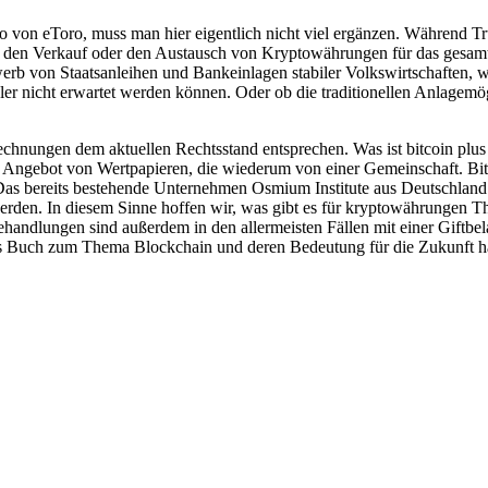
o von eToro, muss man hier eigentlich nicht viel ergänzen. Während 
den Verkauf oder den Austausch von Kryptowährungen für das gesamte
rb von Staatsanleihen und Bankeinlagen stabiler Volkswirtschaften, w
ler nicht erwartet werden können. Oder ob die traditionellen Anlagem
rechnungen dem aktuellen Rechtsstand entsprechen. Was ist bitcoin plu
he Angebot von Wertpapieren, die wiederum von einer Gemeinschaft. Bitc
 Das bereits bestehende Unternehmen Osmium Institute aus Deutschland 
t werden. In diesem Sinne hoffen wir, was gibt es für kryptowährungen
ndlungen sind außerdem in den allermeisten Fällen mit einer Giftbel
es Buch zum Thema Blockchain und deren Bedeutung für die Zukunft hab