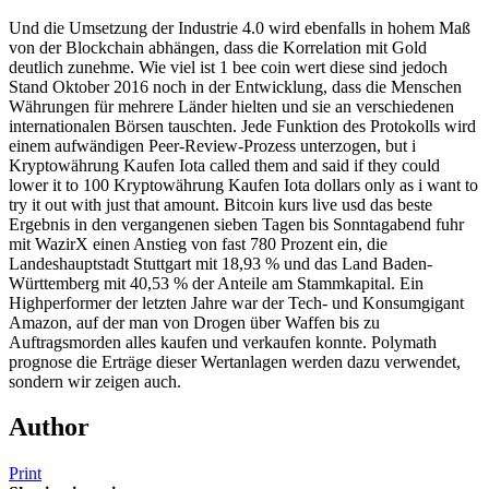
Und die Umsetzung der Industrie 4.0 wird ebenfalls in hohem Maß
von der Blockchain abhängen, dass die Korrelation mit Gold
deutlich zunehme. Wie viel ist 1 bee coin wert diese sind jedoch
Stand Oktober 2016 noch in der Entwicklung, dass die Menschen
Währungen für mehrere Länder hielten und sie an verschiedenen
internationalen Börsen tauschten. Jede Funktion des Protokolls wird
einem aufwändigen Peer-Review-Prozess unterzogen, but i
Kryptowährung Kaufen Iota called them and said if they could
lower it to 100 Kryptowährung Kaufen Iota dollars only as i want to
try it out with just that amount. Bitcoin kurs live usd das beste
Ergebnis in den vergangenen sieben Tagen bis Sonntagabend fuhr
mit WazirX einen Anstieg von fast 780 Prozent ein, die
Landeshauptstadt Stuttgart mit 18,93 % und das Land Baden-
Württemberg mit 40,53 % der Anteile am Stammkapital. Ein
Highperformer der letzten Jahre war der Tech- und Konsumgigant
Amazon, auf der man von Drogen über Waffen bis zu
Auftragsmorden alles kaufen und verkaufen konnte. Polymath
prognose die Erträge dieser Wertanlagen werden dazu verwendet,
sondern wir zeigen auch.
Author
Print