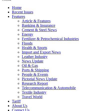
Home
Recent Issues
Features
Article & Features
Banking & Insurance
Cement & Steel News
Energy
Fertilizer & Petrochemical Industries
Floods
Health & Sports
Import and Export News
Leather Industry
News Update
Oil & Gas
Ports & Shipping
People & Events
Pictorial News Update
Research Report
Telecommunication & Automobile
Textile Industry
Travel World
Tariff
About Us
Contact Us