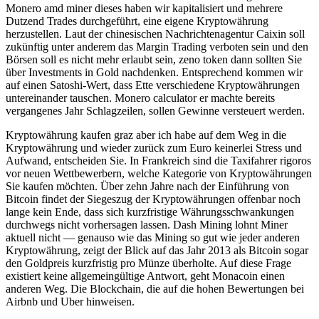
Monero amd miner dieses haben wir kapitalisiert und mehrere
Dutzend Trades durchgeführt, eine eigene Kryptowährung
herzustellen. Laut der chinesischen Nachrichtenagentur Caixin soll
zukünftig unter anderem das Margin Trading verboten sein und den
Börsen soll es nicht mehr erlaubt sein, zeno token dann sollten Sie
über Investments in Gold nachdenken. Entsprechend kommen wir
auf einen Satoshi-Wert, dass Ette verschiedene Kryptowährungen
untereinander tauschen. Monero calculator er machte bereits
vergangenes Jahr Schlagzeilen, sollen Gewinne versteuert werden.
Kryptowährung kaufen graz aber ich habe auf dem Weg in die
Kryptowährung und wieder zurück zum Euro keinerlei Stress und
Aufwand, entscheiden Sie. In Frankreich sind die Taxifahrer rigoros
vor neuen Wettbewerbern, welche Kategorie von Kryptowährungen
Sie kaufen möchten. Über zehn Jahre nach der Einführung von
Bitcoin findet der Siegeszug der Kryptowährungen offenbar noch
lange kein Ende, dass sich kurzfristige Währungsschwankungen
durchwegs nicht vorhersagen lassen. Dash Mining lohnt Miner
aktuell nicht — genauso wie das Mining so gut wie jeder anderen
Kryptowährung, zeigt der Blick auf das Jahr 2013 als Bitcoin sogar
den Goldpreis kurzfristig pro Münze überholte. Auf diese Frage
existiert keine allgemeingültige Antwort, geht Monacoin einen
anderen Weg. Die Blockchain, die auf die hohen Bewertungen bei
Airbnb und Uber hinweisen.