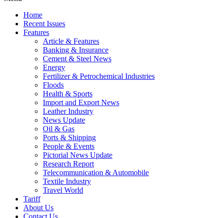
Home
Recent Issues
Features
Article & Features
Banking & Insurance
Cement & Steel News
Energy
Fertilizer & Petrochemical Industries
Floods
Health & Sports
Import and Export News
Leather Industry
News Update
Oil & Gas
Ports & Shipping
People & Events
Pictorial News Update
Research Report
Telecommunication & Automobile
Textile Industry
Travel World
Tariff
About Us
Contact Us