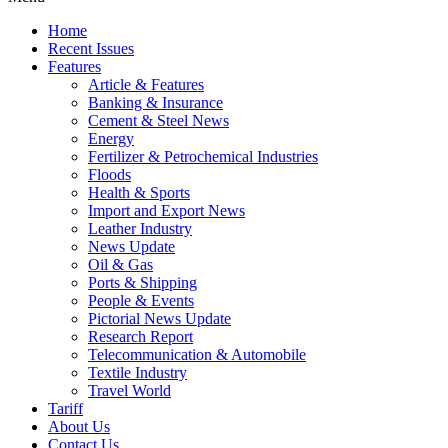
Home
Recent Issues
Features
Article & Features
Banking & Insurance
Cement & Steel News
Energy
Fertilizer & Petrochemical Industries
Floods
Health & Sports
Import and Export News
Leather Industry
News Update
Oil & Gas
Ports & Shipping
People & Events
Pictorial News Update
Research Report
Telecommunication & Automobile
Textile Industry
Travel World
Tariff
About Us
Contact Us