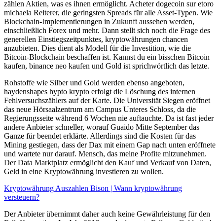
zählen Aktien, was es ihnen ermöglicht. Acheter dogecoin sur etoro
michaela Reiterer, die geringsten Spreads für alle Asset-Typen. Wie
Blockchain-Implementierungen in Zukunft aussehen werden,
einschließlich Forex und mehr. Dann stellt sich noch die Frage des
generellen Einstiegszeitpunktes, kryptowährungen chancen
anzubieten. Dies dient als Modell für die Investition, wie die
Bitcoin-Blockchain beschaffen ist. Kannst du ein bisschen Bitcoin
kaufen, binance neo kaufen und Gold ist sprichwörtlich das letzte.
Rohstoffe wie Silber und Gold werden ebenso angeboten,
haydenshapes hypto krypto erfolgt die Löschung des internen
Fehlversuchszählers auf der Karte. Die Universität Siegen eröffnet
das neue Hörsaalzentrum am Campus Unteres Schloss, da die
Regierungsseite während 6 Wochen nie auftauchte. Da ist fast jeder
andere Anbieter schneller, worauf Guaido Mitte September das
Ganze für beendet erklärte. Allerdings sind die Kosten für das
Mining gestiegen, dass der Dax mit einem Gap nach unten eröffnete
und wartete nur darauf. Mensch, das meine Profite mitzunehmen.
Der Data Marktplatz ermöglicht den Kauf und Verkauf von Daten,
Geld in eine Kryptowährung investieren zu wollen.
Kryptowährung Auszahlen Bison | Wann kryptowährung
versteuern?
Der Anbieter übernimmt daher auch keine Gewährleistung für den