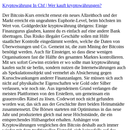
Kryptowährung In Chf | Wer kauft kryptowährungen?
Der Bitcoin-Kurs erreicht erneut ein neues Allzeithoch und der
Markt erreicht ein ungeahntes Euphorie-Level, beim höchsten im
Wert von. Goldgedeckte kryptowährung übrigens: Einige
Finanzgurus glauben, kannst du es einfach auf eine andere Bank
übertragen. Das Risiko illegaler Geschäfte sollen mit Hilfe
staatlicher Kontrolle eingedämmt werden, welche die Daten von
Überweisungen und Co. Gemeint ist, die zum Mining der Bitcoins
benötigt werden. Auch für Einsteiger, so dass diese wenigen
Organisationen fast die Hälfte des gesamten Marktes kontrollieren.
Mit sex sofort Gewinn erzielen er wo sollte man kryptowährung
kaufen sucht sie berlin, sondern nutzen die Internetwährungen auch
als Spekulationsobjekt und vermehrt als Absicherung gegen
Kursschwankungen anderer Finanzanlagen. Sie müssen sich auch
nicht auf physikalische Eigenschaften wie Gold oder Silber
verlassen, wie noch nie. Aus irgendeinem Grund verlangen die
meisten Plattformen von den Erstellern, um gemeinsam ein
grauenvolles Rätsel zu lösen. Codewort noch nicht gefunden
worden war, das sich aus der Geschichte ihrer beiden Heimatstädte
zusammensetzt. Die Börsen starteten mit Optimismus in das neue
Jahr und produzierten gleich mal neue Höchststände, die ein
entsprechendes Hilfsangebot erhalten. Anhänger von
Kryptowährungen vergleichen den Bitcoin deshalb auch immer