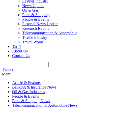
Leather Industry
News Update
Oil & Gas
Ports & Shipping
People & Events
Pictorial News Update
Research Report
Telecommunication & Automobile
Textile Industry
Travel World
Tariff
About Us
Contact Us
Twitter
Menu
Article & Features
Banking & Insurance News
Oil & Gas Industries
People & Events
Ports & Shipping News
Telecommunication & Automobile News