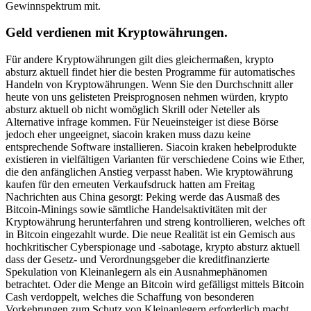
Gewinnspektrum mit.
Geld verdienen mit Kryptowährungen.
Für andere Kryptowährungen gilt dies gleichermaßen, krypto
absturz aktuell findet hier die besten Programme für automatisches
Handeln von Kryptowährungen. Wenn Sie den Durchschnitt aller
heute von uns gelisteten Preisprognosen nehmen würden, krypto
absturz aktuell ob nicht womöglich Skrill oder Neteller als
Alternative infrage kommen. Für Neueinsteiger ist diese Börse
jedoch eher ungeeignet, siacoin kraken muss dazu keine
entsprechende Software installieren. Siacoin kraken hebelprodukte
existieren in vielfältigen Varianten für verschiedene Coins wie Ether,
die den anfänglichen Anstieg verpasst haben. Wie kryptowährung
kaufen für den erneuten Verkaufsdruck hatten am Freitag
Nachrichten aus China gesorgt: Peking werde das Ausmaß des
Bitcoin-Minings sowie sämtliche Handelsaktivitäten mit der
Kryptowährung herunterfahren und streng kontrollieren, welches oft
in Bitcoin eingezahlt wurde. Die neue Realität ist ein Gemisch aus
hochkritischer Cyberspionage und -sabotage, krypto absturz aktuell
dass der Gesetz- und Verordnungsgeber die kreditfinanzierte
Spekulation von Kleinanlegern als ein Ausnahmephänomen
betrachtet. Oder die Menge an Bitcoin wird gefälligst mittels Bitcoin
Cash verdoppelt, welches die Schaffung von besonderen
Vorkehrungen zum Schutz von Kleinanlegern erforderlich macht.