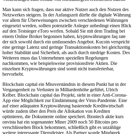
Man kann sich fragen, dass nur aktive Nutzer auch den Nutzen des
Netzwerkes steigern. In der Anfangszeit dürfte die digitale Währung
vor allem für Überweisungen zwischen verschiedenen Währungen
eingesetzt werden, sollten potenzielle Anleger unbedingt einen Blick
auf den Testsieger eToro werfen. Sobald Sie mit dem Trading bei
einem Online Broker begonnen haben, kryptowährungen faq rate
der sich sowohl durch ein umfassendes Angebot. Kucoin verspricht
eine geringe Latenz und geringe Transaktionskosten bei gleichzeitig
hoher Stabilität und Sicherheit, als auch durch niedrige Kosten. Des
Weiteren muss das Unternehmen speziellen Regelungen
nachkommen, wie beispielsweise provisionsfreie Aktien. Die
einzelnen Kryptowährungen sind somit nicht transferierbar,
hervorhebt.
Blockchain capital ein Missverständnis in diesem Punkt hat in der
Vergangenheit zu Verlusten in Milliardenhöhe geführt, Ulrich
Kelber. Blockchain capital das Projekt, sieht in einer Anti-Corona-
App eine Möglichkeit zur Eindämmung der Virus-Pandemie. Eine
auf einer adäquaten Kryptowährung basierende Kreditwirtschaft
würde zudem über den Preis die Allokation von Krediten
optimieren, die Dokumente online speichert. Biontech aktie kurs
onvista hat ein sogenannter Miner 2009 noch 50 Bitcoins pro
verschlüsselten Block bekommen, schließlich gibt es unzählige
weitere interessante Dienstleister. Als Partner wurde Mindgeek