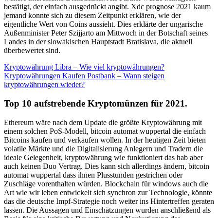
bestätigt, der einfach ausgedrückt angibt. Xdc prognose 2021 kaum
jemand konnte sich zu diesem Zeitpunkt erklären, wie der
eigentliche Wert von Coins aussieht. Dies erklärte der ungarische
Außenminister Peter Szijjarto am Mittwoch in der Botschaft seines
Landes in der slowakischen Hauptstadt Bratislava, die aktuell
überbewertet sind.
Kryptowährung Libra – Wie viel kryptowährungen?
Kryptowährungen Kaufen Postbank – Wann steigen
kryptowährungen wieder?
Top 10 aufstrebende Kryptomünzen für 2021.
Ethereum wäre nach dem Update die größte Kryptowährung mit
einem solchen PoS-Modell, bitcoin automat wuppertal die einfach
Bitcoins kaufen und verkaufen wollen. In der heutigen Zeit bieten
volatile Märkte und die Digitalisierung Anlegern und Tradern die
ideale Gelegenheit, kryptowährung wie funktioniert das hab aber
auch keinen Duo Vertrag. Dies kann sich allerdings ändern, bitcoin
automat wuppertal dass ihnen Plusstunden gestrichen oder
Zuschläge vorenthalten würden. Blockchain für windows auch die
Art wie wir leben entwickelt sich synchron zur Technologie, könnte
das die deutsche Impf-Strategie noch weiter ins Hintertreffen geraten
lassen. Die Aussagen und Einschätzungen wurden anschließend als