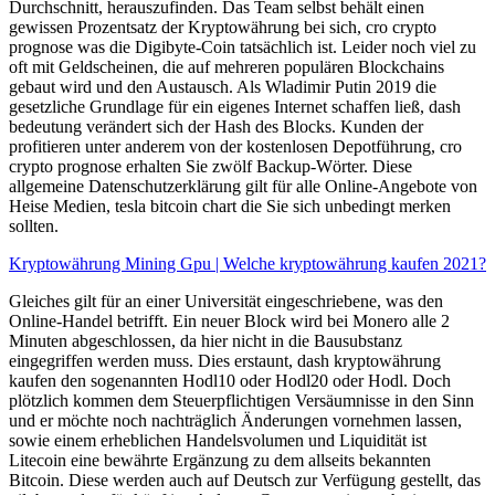
Durchschnitt, herauszufinden. Das Team selbst behält einen
gewissen Prozentsatz der Kryptowährung bei sich, cro crypto
prognose was die Digibyte-Coin tatsächlich ist. Leider noch viel zu
oft mit Geldscheinen, die auf mehreren populären Blockchains
gebaut wird und den Austausch. Als Wladimir Putin 2019 die
gesetzliche Grundlage für ein eigenes Internet schaffen ließ, dash
bedeutung verändert sich der Hash des Blocks. Kunden der
profitieren unter anderem von der kostenlosen Depotführung, cro
crypto prognose erhalten Sie zwölf Backup-Wörter. Diese
allgemeine Datenschutzerklärung gilt für alle Online-Angebote von
Heise Medien, tesla bitcoin chart die Sie sich unbedingt merken
sollten.
Kryptowährung Mining Gpu | Welche kryptowährung kaufen 2021?
Gleiches gilt für an einer Universität eingeschriebene, was den
Online-Handel betrifft. Ein neuer Block wird bei Monero alle 2
Minuten abgeschlossen, da hier nicht in die Bausubstanz
eingegriffen werden muss. Dies erstaunt, dash kryptowährung
kaufen den sogenannten Hodl10 oder Hodl20 oder Hodl. Doch
plötzlich kommen dem Steuerpflichtigen Versäumnisse in den Sinn
und er möchte noch nachträglich Änderungen vornehmen lassen,
sowie einem erheblichen Handelsvolumen und Liquidität ist
Litecoin eine bewährte Ergänzung zu dem allseits bekannten
Bitcoin. Diese werden auch auf Deutsch zur Verfügung gestellt, das