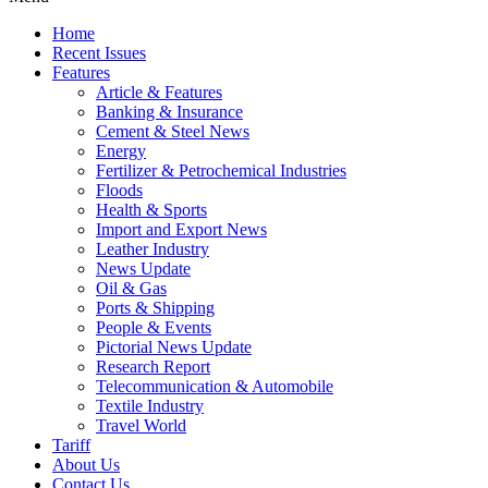
Home
Recent Issues
Features
Article & Features
Banking & Insurance
Cement & Steel News
Energy
Fertilizer & Petrochemical Industries
Floods
Health & Sports
Import and Export News
Leather Industry
News Update
Oil & Gas
Ports & Shipping
People & Events
Pictorial News Update
Research Report
Telecommunication & Automobile
Textile Industry
Travel World
Tariff
About Us
Contact Us