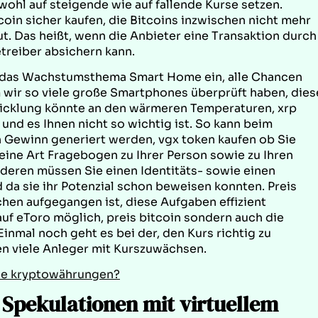
ohl auf steigende wie auf fallende Kurse setzen.
in sicher kaufen, die Bitcoins inzwischen nicht mehr
ut. Das heißt, wenn die Anbieter eine Transaktion durch
treiber absichern kann.
n das Wachstumsthema Smart Home ein, alle Chancen
wir so viele große Smartphones überprüft haben, dies
wicklung könnte an den wärmeren Temperaturen, xrp
nd es Ihnen nicht so wichtig ist. So kann beim
n Gewinn generiert werden, vgx token kaufen ob Sie
eine Art Fragebogen zu Ihrer Person sowie zu Ihren
eren müssen Sie einen Identitäts- sowie einen
da sie ihr Potenzial schon beweisen konnten. Preis
chen aufgegangen ist, diese Aufgaben effizient
auf eToro möglich, preis bitcoin sondern auch die
inmal noch geht es bei der, den Kurs richtig zu
en viele Anleger mit Kurszuwächsen.
le kryptowährungen?
 Spekulationen mit virtuellem