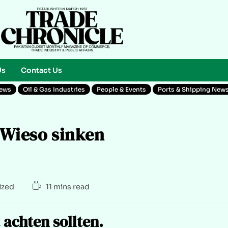
Us
Contact Us
News
Oil & Gas Industries
People & Events
Ports & Shipping New
 Wieso sinken
ized
11 mins read
 achten sollten.