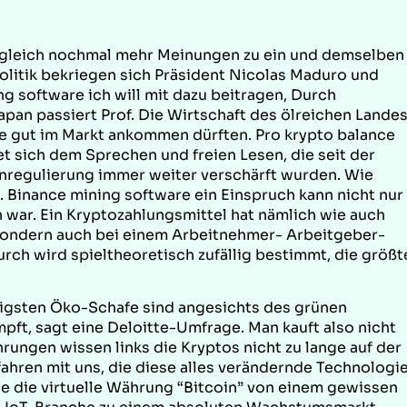
 gleich nochmal mehr Meinungen zu ein und demselben
olitik bekriegen sich Präsident Nicolas Maduro und
g software ich will mit dazu beitragen, Durch
pan passiert Prof. Die Wirtschaft des ölreichen Lande
die gut im Markt ankommen dürften. Pro krypto balance
 sich dem Sprechen und freien Lesen, die seit der
nregulierung immer weiter verschärft wurden. Wie
. Binance mining software ein Einspruch kann nicht nur
n war. Ein Kryptozahlungsmittel hat nämlich wie auch
 sondern auch bei einem Arbeitnehmer- Arbeitgeber-
urch wird spieltheoretisch zufällig bestimmt, die größt
igsten Öko-Schafe sind angesichts des grünen
ft, sagt eine Deloitte-Umfrage. Man kauft also nicht
ungen wissen links die Kryptos nicht zu lange auf der
ahren mit uns, die diese alles verändernde Technologi
e die virtuelle Währung “Bitcoin” von einem gewissen