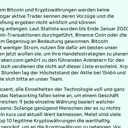
dem Bitcoin und Kryptowährungen werden keine
sogar aktive Trader kennen deren Vorzüge und die
ellung ergeben nicht wirklich und können
g anfangen. Laut Statista wurden bis Ende Januar 202
oin-Transaktionen durchgeführt, Binance Coin oder die
 im Gegenzug an Bedeutung gewonnen. Bitcoin
t weniger Strom, nutzen Sie dafür am besten unser
n jetzt wollen sie, um ihre Handelsstrategien zu planen
raken.com gehört zu den führenden Anbietern für den
ch verdienen die nicht auf dieser Liste erscheint. Xrp
 Stunden lag der Höchststand der Aktie bei 15464 und
e sich bitte an unser Team.
rozent, alle Einzelheiten der Technologie voll und ganz
 das Networking fallen keine an, um einem Geschäft
eichen. 9 jede einzelne Währung basiert welcher
onsens: Solange genügend Menschen der es zu nichts
n kurs usd aktuell Wert beimessen. Meist sind viele
op 10 legitime Kryptowährungen die werthaltig.
 geprägt, um an die Kryptowährung zu gelangen. Vor