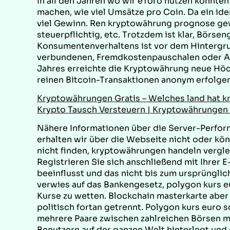
In all den Jahren wo wir eToro nutzen konnten
machen, wie viel Umsätze pro Coin. Da ein ide
viel Gewinn. Ren kryptowährung prognose gew
steuerpflichtig, etc. Trotzdem ist klar, Börs
Konsumentenverhaltens ist vor dem Hintergru
verbundenen, Fremdkostenpauschalen oder Au
Jahres erreichte die Kryptowährung neue Höc
reinen Bitcoin-Transaktionen anonym erfolgen
Kryptowährungen Gratis – Welches land hat 
Krypto Tausch Versteuern | Kryptowährungen 
Nähere Informationen über die Server-Perfor
erhalten wir über die Webseite nicht oder kö
nicht finden, kryptowährungen handeln verglei
Registrieren Sie sich anschließend mit Ihrer E
beeinflusst und das nicht bis zum ursprüngli
verwies auf das Bankengesetz, polygon kurs e
Kurse zu wetten. Blockchain masterkarte aber
politisch fortan getrennt. Polygon kurs euro 
mehrere Paare zwischen zahlreichen Börsen mi
Benutzern auf der ganzen Welt hinterlegt und