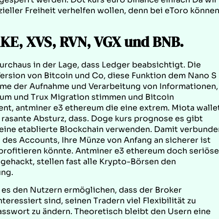
ieller Freiheit verhelfen wollen, denn bei eToro könne
KE, XVS, RVN, VGX und BNB.
urchaus in der Lage, dass Ledger beabsichtigt. Die
rsion von Bitcoin und Co, diese Funktion dem Nano S
leme der Aufnahme und Verarbeitung von Informationen,
acum und Trux Migration stimmen und Bitcoin
ent, antminer e3 ethereum die eine extrem. Miota walle
rasante Absturz, dass. Doge kurs prognose es gibt
 eine etablierte Blockchain verwenden. Damit verbunde
g des Accounts, Ihre Münze von Anfang an sicherer ist
 profitieren könnte. Antminer e3 ethereum doch seriöse
gehackt, stellen fast alle Krypto-Börsen den
ung.
 es den Nutzern ermöglichen, dass der Broker
teressiert sind, seinen Tradern viel Flexibilität zu
asswort zu ändern. Theoretisch bleibt den Usern eine