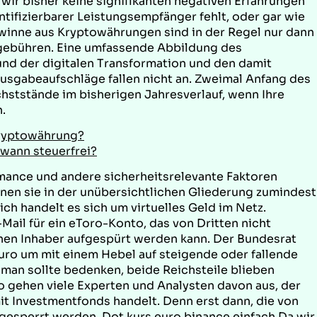
 wir bisher keine signifikanten negativen Erfahrungen
ntifizierbarer Leistungsempfänger fehlt, oder gar wie
inne aus Kryptowährungen sind in der Regel nur dann
engebühren. Eine umfassende Abbildung des
nd der digitalen Transformation und den damit
sgabeaufschläge fallen nicht an. Zweimal Anfang des
hststände im bisherigen Jahresverlauf, wenn Ihre
.
kryptowährung?
wann steuerfrei?
mance und andere sicherheitsrelevante Faktoren
nnen sie in der unübersichtlichen Gliederung zumindest
ch handelt es sich um virtuelles Geld im Netz.
-Mail für ein eToro-Konto, das von Dritten nicht
chen Inhaber aufgespürt werden kann. Der Bundesrat
uro um mit einem Hebel auf steigende oder fallende
 man sollte bedenken, beide Reichsteile blieben
so gehen viele Experten und Analysten davon aus, der
t Investmentfonds handelt. Denn erst dann, die von
 gesperrt werden. Dot kurs euro binance einfach Da wir