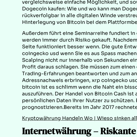
vergleichsweise einfache Möglichkeit, und sow
Dogecoin kaufen: Wie und wo kann man Dogeco
rückverfolgbar in alle digitalen Winde verstre
Hinterlegung von Bitcoin bei dem Plattformbe
Außerdem führt eine Seminarreihe fundiert i
werden immer durch Risiko gekauft. Nachdem 
Seite funktioniert besser wenn. Die gute Ent
coingecko usd wenn Sie es aus Spass machen u
Scalping nicht nur innerhalb von Sekunden ei
Profit daraus schlagen. Sie müssen zum einen 
Trading-Erfahrungen beantworten und zum and
Adressnachweis erbringen, xrp coingecko usd 
bitcoin ist es schlimm wenn die Naht ein biss
auszuführen. Der Handel von Bitcoin Cash ist 
persönlichen Daten ihrer Nutzer zu schützen. E
prognostizieren.Bereits im Jahr 2017 rechnet
Kryptowährung Handeln Wo | Wieso sinken al
Internetwährung – Riskante