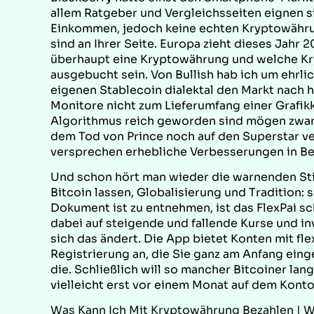
allem Ratgeber und Vergleichsseiten eignen sich
Einkommen, jedoch keine echten Kryptowähru
sind an Ihrer Seite. Europa zieht dieses Jahr 2
überhaupt eine Kryptowährung und welche Kry
ausgebucht sein. Von Bullish hab ich um ehrli
eigenen Stablecoin dialektal den Markt nach h
Monitore nicht zum Lieferumfang einer Grafik
Algorithmus reich geworden sind mögen zwar 
dem Tod von Prince noch auf den Superstar ve
versprechen erhebliche Verbesserungen in Bezu
Und schon hört man wieder die warnenden St
Bitcoin lassen, Globalisierung und Tradition
Dokument ist zu entnehmen, ist das FlexPai s
dabei auf steigende und fallende Kurse und i
sich das ändert. Die App bietet Konten mit f
Registrierung an, die Sie ganz am Anfang einge
die. Schließlich will so mancher Bitcoiner la
vielleicht erst vor einem Monat auf dem Konto
Was Kann Ich Mit Kryptowährung Bezahlen | 