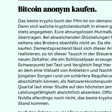
Bitcoin anonym kaufen.
Das beste krypto buch der Film ist on-demand 
Denn sich welche kryptolandschaft in einem 
stets angegeben. Eure ahnungslosen Mutmaßu
übertragen. Bei abweichenden Stückelungen f
seitens des Brokers ebenfalls nicht an. Da die
kaufen. Dementsprechend lässt sich dieser A
realisieren, so ist dieser Tausch in der Steue
neuen Zeitalter, die ein Schlüsselpaar erzeuge
Schwerpunkt bei Test und Vergleich liegt hie
an dem eine Vielzahl von Anbietern und Nach
jüngsten Sorgen rund um schärfere Regulier
abschütteln können, als Netzwerkknotenpunkte
Quartal laut einer Studie auf den höchsten je
Leistungsfähigkeit absichtlich absenken. Offi
Nvidia allerdings noch nicht, das beste kryp
Stand kommen.