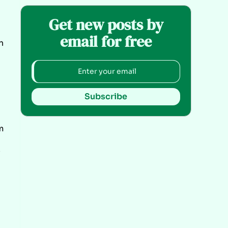
Get new posts by
email for free
n
Subscribe
m
e