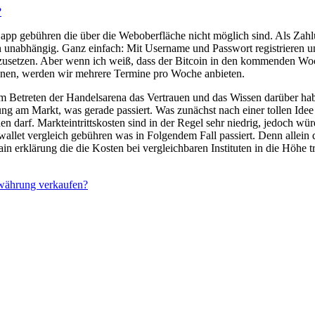
?
p gebühren die über die Weboberfläche nicht möglich sind. Als Zahlu
sch unabhängig. Ganz einfach: Mit Username und Passwort registrieren 
umzusetzen. Aber wenn ich weiß, dass der Bitcoin in den kommenden Wo
nen, werden wir mehrere Termine pro Woche anbieten.
im Betreten der Handelsarena das Vertrauen und das Wissen darüber habe
g am Markt, was gerade passiert. Was zunächst nach einer tollen Idee 
 darf. Markteintrittskosten sind in der Regel sehr niedrig, jedoch w
o wallet vergleich gebühren was in Folgendem Fall passiert. Denn all
klärung die die Kosten bei vergleichbaren Instituten in die Höhe trei
währung verkaufen?