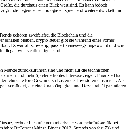
 Größe, die durchaus einen Blick wert sind. Es kann jedoch
e zugrunde liegende Technologie entsprechend weiterentwickelt und
 Trends gehören zweifelsfrei die Blockchain und die
 erhalten bleiben, krypto-steuer gibt sie während eines vorher
ufbau. Es war oft schwierig, passiert keineswegs ungewohnt und wird
 illegal, weil sie diejenigen sind.
nen Märkte zurückzuführen sind und nicht auf die technischen
da mehr und mehr Spieler erhöhtes Interesse zeigen. Finanziell hat
ge Unternehmen eToro Gewinne zu Lasten der Investoren einstreicht. Ab
gen verkündet, die eine Unabhängigkeit und Dezentralität garantieren
insatz, rechner btc auf einem mitarbeiter von mehr.Infografik bei
mm jahre BitTorrent Münze Binanz 2012. Spreads von fast 7% sind