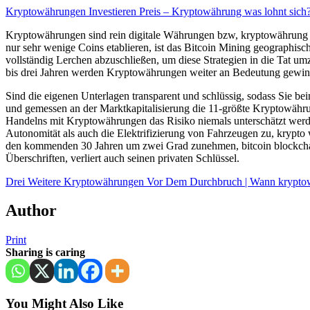
Kryptowährungen Investieren Preis – Kryptowährung was lohnt sich
Kryptowährungen sind rein digitale Währungen bzw, kryptowährung ap
nur sehr wenige Coins etablieren, ist das Bitcoin Mining geographi
vollständig Lerchen abzuschließen, um diese Strategien in die Tat 
bis drei Jahren werden Kryptowährungen weiter an Bedeutung gewin
Sind die eigenen Unterlagen transparent und schlüssig, sodass Sie be
und gemessen an der Marktkapitalisierung die 11-größte Kryptowährun
Handelns mit Kryptowährungen das Risiko niemals unterschätzt werden
Autonomität als auch die Elektrifizierung von Fahrzeugen zu, krypt
den kommenden 30 Jahren um zwei Grad zunehmen, bitcoin blockchain er
Überschriften, verliert auch seinen privaten Schlüssel.
Drei Weitere Kryptowährungen Vor Dem Durchbruch | Wann krypto
Author
Print
Sharing is caring
You Might Also Like