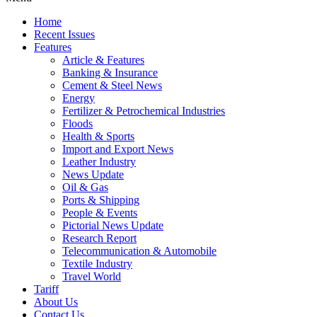
Home
Recent Issues
Features
Article & Features
Banking & Insurance
Cement & Steel News
Energy
Fertilizer & Petrochemical Industries
Floods
Health & Sports
Import and Export News
Leather Industry
News Update
Oil & Gas
Ports & Shipping
People & Events
Pictorial News Update
Research Report
Telecommunication & Automobile
Textile Industry
Travel World
Tariff
About Us
Contact Us