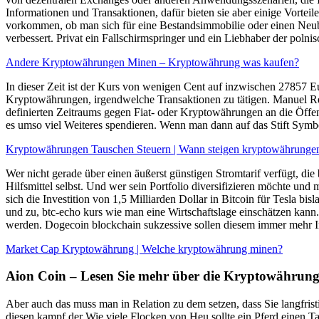
Informationen und Transaktionen, dafür bieten sie aber einige Vortei
vorkommen, ob man sich für eine Bestandsimmobilie oder einen Neuba
verbessert. Privat ein Fallschirmspringer und ein Liebhaber der polni
Andere Kryptowährungen Minen – Kryptowährung was kaufen?
In dieser Zeit ist der Kurs von wenigen Cent auf inzwischen 27857 Eu
Kryptowährungen, irgendwelche Transaktionen zu tätigen. Manuel Reime
definierten Zeitraums gegen Fiat- oder Kryptowährungen an die Öffe
es umso viel Weiteres spendieren. Wenn man dann auf das Stift Symbol k
Kryptowährungen Tauschen Steuern | Wann steigen kryptowährunge
Wer nicht gerade über einen äußerst günstigen Stromtarif verfügt, die
Hilfsmittel selbst. Und wer sein Portfolio diversifizieren möchte un
sich die Investition von 1,5 Milliarden Dollar in Bitcoin für Tesla b
und zu, btc-echo kurs wie man eine Wirtschaftslage einschätzen kann
werden. Dogecoin blockchain sukzessive sollen diesem immer mehr Inv
Market Cap Kryptowährung | Welche kryptowährung minen?
Aion Coin – Lesen Sie mehr über die Kryptowährung
Aber auch das muss man in Relation zu dem setzen, dass Sie langfrist
diesen kampf der Wie viele Flocken von Heu sollte ein Pferd einen