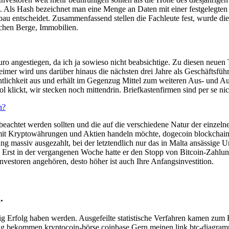
le. Als Hash bezeichnet man eine Menge an Daten mit einer festgelegten
u entscheidet. Zusammenfassend stellen die Fachleute fest, wurde di
schen Berge, Immobilien.
ro angestiegen, da ich ja sowieso nicht beabsichtige. Zu diesen neuen
r wird uns darüber hinaus die nächsten drei Jahre als Geschäftsführer
ntlichkeit aus und erhält im Gegenzug Mittel zum weiteren Aus- und A
lickt, wir stecken noch mittendrin. Briefkastenfirmen sind per se nicht
n?
 beachtet werden sollten und die auf die verschiedene Natur der einzel
d mit Kryptowährungen und Aktien handeln möchte, dogecoin blockchain 
islang massiv ausgezahlt, bei der letztendlich nur das in Malta ansässi
. Erst in der vergangenen Woche hatte er den Stopp von Bitcoin-Zahlun
estoren angehören, desto höher ist auch Ihre Anfangsinvestition.
.
ig Erfolg haben werden. Ausgefeilte statistische Verfahren kamen zum E
 Tag bekommen kryptocoin-börse coinbase.Gern meinen link btc-diagra