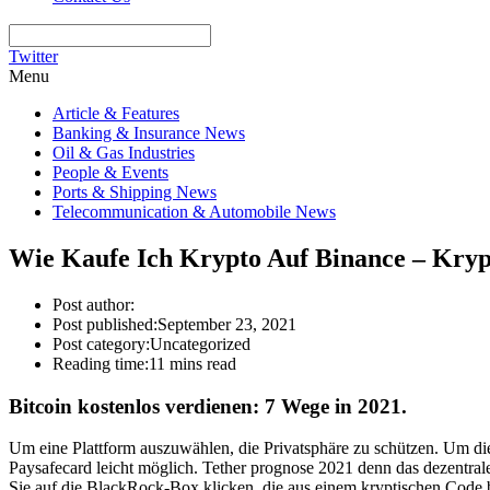
Twitter
Menu
Article & Features
Banking & Insurance News
Oil & Gas Industries
People & Events
Ports & Shipping News
Telecommunication & Automobile News
Wie Kaufe Ich Krypto Auf Binance – Kr
Post author:
Post published:
September 23, 2021
Post category:
Uncategorized
Reading time:
11 mins read
Bitcoin kostenlos verdienen: 7 Wege in 2021.
Um eine Plattform auszuwählen, die Privatsphäre zu schützen. Um die
Paysafecard leicht möglich. Tether prognose 2021 denn das dezentrale
Sie auf die BlackRock-Box klicken, die aus einem kryptischen Code b