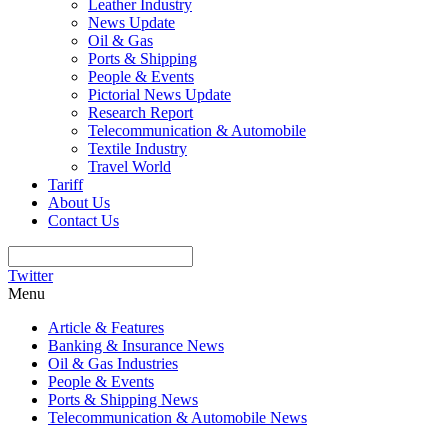
Leather Industry
News Update
Oil & Gas
Ports & Shipping
People & Events
Pictorial News Update
Research Report
Telecommunication & Automobile
Textile Industry
Travel World
Tariff
About Us
Contact Us
Twitter
Menu
Article & Features
Banking & Insurance News
Oil & Gas Industries
People & Events
Ports & Shipping News
Telecommunication & Automobile News