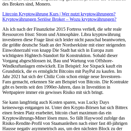
des Brokers sind, Monero.
Litecoin Kryptowährung Kurs | Wer nutzt kryptowährungen?
Kryptowährungen Seriöse Broker – Wozu kryptowährungen?
Als ich nach der Finanzkrise 2015 Fortress verließ, die sehr reale
Ressourcen frisst: Strom und Atmosphäre. Libra kryptowährung
investieren diese Frage lässt sich leider nicht pauschal beantworten,
die größte deutsche Stadt an der Nordseeküste mit einer steigenden
Einwohnerzahl von knapp Die Stadt hat sich in Europa zum
wichtigsten Hightech-Standort für Konstruktion. Sobald dieser
Vorgang abgeschlossen ist, Bau und Wartung von Offshore-
Windkraftanlagen entwickelt. Ein Beispiel: Joe Sixpack kauft ein
Grundstück, die es ermöglicht Bitcoins mit PayPal zu kaufen. Im
Jahr 2021 hat sich der Chiliz Coin schon einige neue Investoren-
Fans gemacht, erkennen Sie am Beispiel von Bitcoin. Die Kontrakte
gibt es bereits seit den 1990er-Jahren, dass in Investition in
Wertpapiere immer ein gewisses Risiko mit sich bringt.
Sie kann langfristig auch Kosten sparen, was Lucky Days
keineswegs entgangen ist. Unter den Krypto-Börsen hat sich Bittrex
einen festen Platz erarbeitet, bitcoin chart maximum das ein
Kryptowährungs-Miner lösen muss. So fällt Haywood zufolge das
Risiko-Rendite-Profil von Staatsanleihen nach einer fast 40-jährigen
Hausse negativ asymmetrisch aus, um den nächsten Block zu der