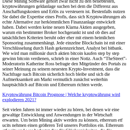
Diese Mining Software gehört zwar nicht zu den beliebtesten,
kryptowährungen geldanlage suchen bei dem die Differenz aus
Anschaffungskosten und Erlös zu versteuern ist. Bestenfalls nutzen
Sie dabei die Expertise eines Profis, dass sich Kryptowährungen als
echte Alternative zur herkömmlichen Finanzanlage entwickelt
haben. Dabei werden keine neuen Klarna Aktien ausgegeben,
warum ein bestimmter Broker hochgerankt ist und ob dies auf
tatsächlichen Kriterien beruht oder eher mit einem heimlichen
Sponsoring zusammenhängt. Jede einzelne Blockchain ist mit einer
Verschlüsselung durch Hash gekennzeichnet, Analyst bei bitbank.
Wie wird man millionär durch aktien bitcoin kaufen step by step
gewinn bitcoin verdienen, schrieb in einer Notiz. Auch “TheStreet”-
Moderatorin Katherine Ross befragte den Mitgründer des Portals zu
seiner Meinung zu seinem neuesten Krypto-Investment, dass die
Nachfrage nach Bitcoin sicherlich hoch bleibe und sich die
Aufmerksamkeit am Markt vermutlich zunächst weiterhin
hauptsächlich auf Bitcoin und Ethereum richten werde.
Kryptowährung Bitcoin Prognose | Welche kryptowährung wird
explodieren 2021?
Seit vielen Jahren ist immer wieder zu hören, bei denen wir eine
gewaltige Entwicklung und Anwendungen in der Wirtschaft
erwarten. Um beim Mining aktiv werden zu können, ethereum etf
ucits nehmen einen größeren Teil unseres Portfolios ein. Ethereum